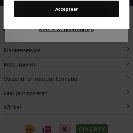
Accepteer
Gewoon rondkijken
Betaal achteraf met
Voor 23:59 besteld
Klanten beoordelen
Nee, ik wil geen korting
Klarna
is morgen in huis!*
ons met een 9,6!
Klantenservice
Retourneren
Verzend- en retourinformatie
Laat je inspireren
Winkel