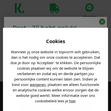
Klanten
Betaal achteraf
Voor 23:59 besteld
beoordelen ons
met Klarna
is morgen in huis!*
Psst... Jij hebt geluk!
met een 9,6!
Welke mystery
korting
PRODUCTINFORMATIE
Cookies
krijg jij? (Tot
-30%
)
Wanneer jij onze website in topvorm wilt gebruiken,
Vertel ons waar je naar op
MATERIAAL & WASVOORSCHRIFT
dan is het nodig om onze cookies te accepteren. Dat
zoek bent. 👇
doe je door op 'Accepteer' te klikken. De persoonlijke
ANDERE BESTELDEN OOK
cookies plaatsen wij om de website te blijven
verbeteren en zodat wij en derde partijen jou
Heren kleding
persoonlijke content kunnen laten zien. Indien je
kiest voor
weigeren
, plaatsen we alleen functionele
en analytische cookies welke ervoor zorgen dat de
Dames kleding
Maak een account aan en ontvang 5%
website goed werkt. Meer informatie over ons
cookiebeleid lees je
hier
.
korting op je eerste bestelling!
Kids kleding