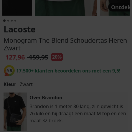
Ontdek 
Lacoste
Monogram The Blend Schoudertas Heren
Zwart
127,96
159,95
20%
17.500+ klanten beoordelen ons met een 9,5!
9.5
Kleur
Zwart
Over Brandon
Brandon is 1 meter 80 lang, zijn gewicht is
76 kilo en hij draagt een maat M top en een
maat 32 broek.