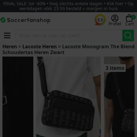
FINAL SALE: tot -60% • Nog slechts enkele dagen • Klik hier • Op
werkdagen vóór 23:59 besteld = morgen in huis
0
9.5
Profiel
Cart
Heren
>
Lacoste Heren
> Lacoste Monogram The Blend
Schoudertas Heren Zwart
3 items