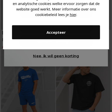
en analytische cookies welke ervoor zorgen dat de
website goed werkt. Meer informatie over ons
Dames kleding
cookiebeleid lees je
hier
.
Kids kleding
Equalité
Equalité
Accepteer
Polo
Polo
Gewoon rondkijken
45
90.00
45
90.00
-50%
-50%
Nee, ik wil geen korting