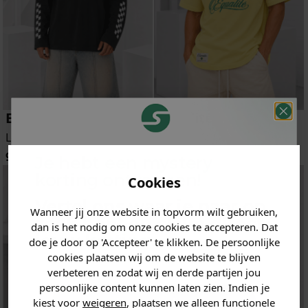
Equalité
Equalité
Longsleeve
Polo
90
45
90.00
-50%
Je hebt een mystery
korting ontvangen!
Cookies
Vertel ons waar je naar op
Wanneer jij onze website in topvorm wilt gebruiken,
zoek bent en claim direct
dan is het nodig om onze cookies te accepteren. Dat
jouw
korting
.
doe je door op 'Accepteer' te klikken. De persoonlijke
cookies plaatsen wij om de website te blijven
verbeteren en zodat wij en derde partijen jou
persoonlijke content kunnen laten zien. Indien je
Heren kleding
kiest voor
weigeren
, plaatsen we alleen functionele