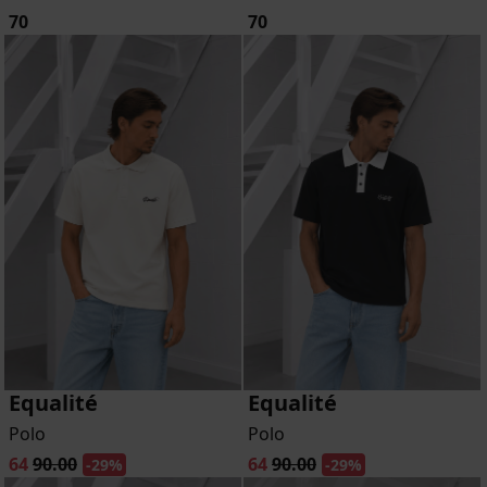
70
70
Equalité
Equalité
Polo
Polo
64
90.00
64
90.00
-29%
-29%