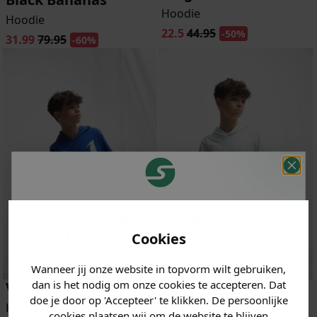
Hoodie
Hoodie
22.5
44.95
-50%
31.99
79.95
-60%
Je hebt een mystery
korting ontvangen!
Cookies
Vertel ons waar je naar op
Wanneer jij onze website in topvorm wilt gebruiken,
zoek bent en claim direct
dan is het nodig om onze cookies te accepteren. Dat
Vingino
Vingino
jouw
korting
.
doe je door op 'Accepteer' te klikken. De persoonlijke
Hoodie
Hoodie
cookies plaatsen wij om de website te blijven