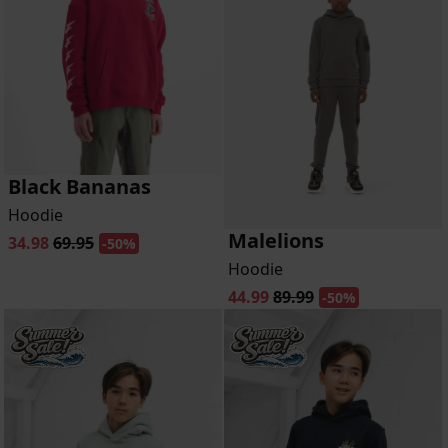
Black Bananas
Hoodie
Malelions
34.98
69.95
-50%
Hoodie
44.99
89.99
-50%