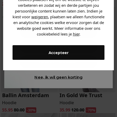
20.99
59.95
20.99
59.95
-65%
-65%
verbeteren en zodat wij en derde partijen jou
persoonlijke content kunnen laten zien. Indien je
Heren kleding
kiest voor
weigeren
, plaatsen we alleen functionele
en analytische cookies welke ervoor zorgen dat de
website goed werkt. Meer informatie over ons
Dames kleding
cookiebeleid lees je
hier
.
Kids kleding
Accepteer
Gewoon rondkijken
Nee, ik wil geen korting
Ballin Amsterdam
In Gold We Trust
Hoodie
Hoodie
55.95
80.00
35.99
120.00
-30%
-70%