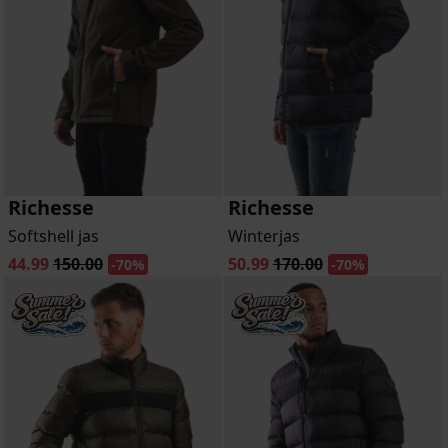
Richesse
Richesse
Softshell jas
Winterjas
44.99
150.00
50.99
170.00
-70%
-70%