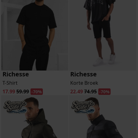
Richesse
Richesse
T-Shirt
Korte Broek
17.99
59.99
22.49
74.95
-70%
-70%