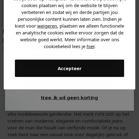
cookies plaatsen wij om de website te blijven
verbeteren en zodat wij en derde partijen jou
persoonlijke content kunnen laten zien. Indien je
Heren kleding
kiest voor
weigeren
, plaatsen we alleen functionele
Richesse
en analytische cookies welke ervoor zorgen dat de
website goed werkt. Meer informatie over ons
Jeans
Dames kleding
cookiebeleid lees je
hier
.
32.99
110.00
-70%
11
van
11
gezien
Kids kleding
Accepteer
Gewoon rondkijken
Richesse
Nee, ik wil geen korting
Richesse is een merk dat bekend staat om zijn
hoogwaardige en stijlvolle jeans, die perfect passen in
elke modebewuste garderobe. Het merk richt zich op het
creëren van moderne, elegante en comfortabele jeans
voor de man die houdt van verfijnde mode. Of je nu op
zoek bent naar een casual look voor dagelijks gebruik of