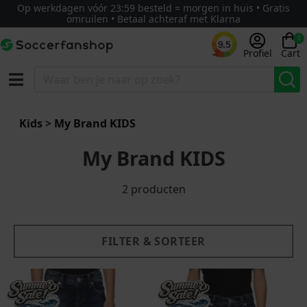
Op werkdagen vóór 23:59 besteld = morgen in huis • Gratis
omruilen • Betaal achteraf met Klarna
0
9.5
Profiel
Cart
g - laag
Nieuw
Kids
>
My Brand KIDS
My Brand KIDS
2 producten
FILTER & SORTEER