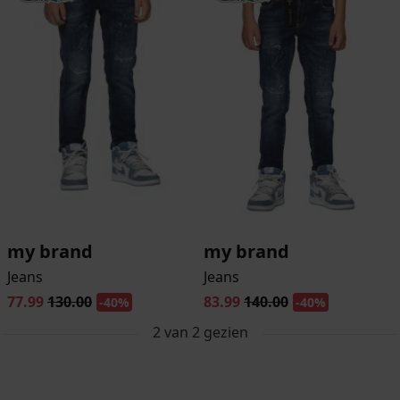
my brand
my brand
Jeans
Jeans
77.99
130.00
83.99
140.00
-40%
-40%
2
van
2
gezien