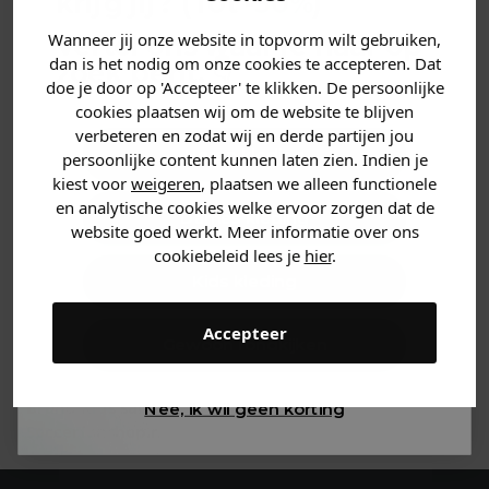
krijg jij? (Tot
-30%
)
kleden. Onze winkel biedt de nieuwste kleding van
My
Wanneer jij onze website in topvorm wilt gebruiken,
Vertel ons waar je naar op
Brand
voor kinderen, en ons team staat klaar om je te
dan is het nodig om onze cookies te accepteren. Dat
helpen bij het vinden van de perfecte outfits. Wil je liever
zoek bent. 👇
doe je door op 'Accepteer' te klikken. De persoonlijke
online shoppen? Bezoek dan
Soccerfanshop.nl
en
cookies plaatsen wij om de website te blijven
ontdek de
My Brand
collectie voor kinderen.
verbeteren en zodat wij en derde partijen jou
My Brand Kids Sale
Heren kleding
persoonlijke content kunnen laten zien. Indien je
kiest voor
weigeren
, plaatsen we alleen functionele
De
My Brand Kids sale
is de perfecte gelegenheid om
en analytische cookies welke ervoor zorgen dat de
hoogwaardige kleding voor je kind aan te schaffen voor
Dames kleding
website goed werkt. Meer informatie over ons
een lagere prijs. Bij
Soccerfanshop.nl
vind je regelmatig
cookiebeleid lees je
hier
.
kortingen op de mooiste
My Brand Kids
items. Van
Kids kleding
trendy T-shirts en hoodies tot stijlvolle jassen en jeans, de
sale biedt je de kans om te profiteren van geweldige
Accepteer
aanbiedingen. Woon je in Breda? Kom dan langs in onze
Gewoon rondkijken
winkel aan de
Haagdijk 35
en scoor jouw favoriete
My
Brand
kleding voor kinderen in de sale. Of shop de
My
Brand Kids sale
eenvoudig online via
Nee, ik wil geen korting
Soccerfanshop.nl
.