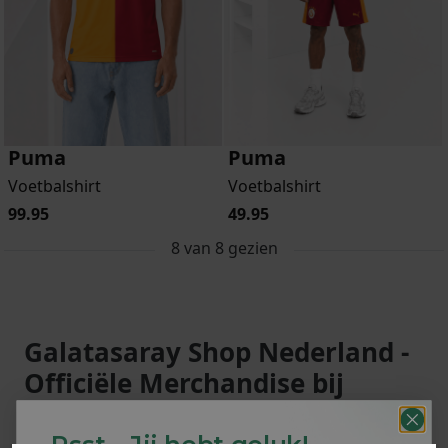
Puma
Puma
Voetbalshirt
Voetbalshirt
99.95
49.95
8
van
8
gezien
Galatasaray Shop Nederland -
Officiële Merchandise bij
Soccerfanshop
Psst... Jij hebt geluk!