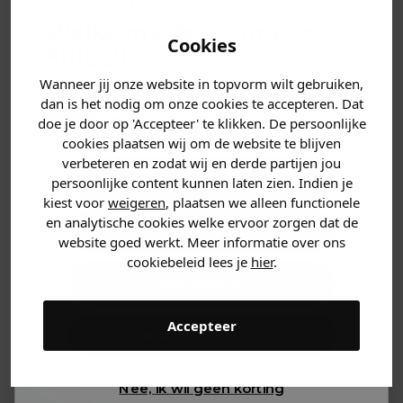
Welkom bij de
Galatasaray shop Nederland
bij
Soccerfanshop
, jouw bestemming voor alles wat je
Welke mystery
korting
nodig hebt om je als een echte Galatasaray fan te kleden.
Cookies
krijg jij? (Tot
-30%
)
Of je nu op zoek bent naar een iconisch
Galatasaray
shirt
, een stijlvol
Galatasaray trainingspak
of andere
Wanneer jij onze website in topvorm wilt gebruiken,
Vertel ons waar je naar op
officiële clubartikelen, wij hebben alles wat je zoekt. Scoor
dan is het nodig om onze cookies te accepteren. Dat
zoek bent. 👇
je favoriete Galatasaray producten bij Soccerfanshop en
doe je door op 'Accepteer' te klikken. De persoonlijke
toon jouw steun aan deze Turkse voetbalgigant!
cookies plaatsen wij om de website te blijven
verbeteren en zodat wij en derde partijen jou
Galatasaray Shirt - Het
Heren kleding
persoonlijke content kunnen laten zien. Indien je
Iconische Voetbalshirt
kiest voor
weigeren
, plaatsen we alleen functionele
en analytische cookies welke ervoor zorgen dat de
Dames kleding
Het
Galatasaray shirt
is een must-have voor elke fan
website goed werkt. Meer informatie over ons
van de Turkse topclub. Bij
Soccerfanshop
vind je het
cookiebeleid lees je
hier
.
officiële
Galatasaray thuisshirt
, het
Galatasaray
Kids kleding
uitshirt
, en andere speciale edities. Of je nu in het
stadion zit of thuis naar de wedstrijd kijkt, met een
Accepteer
Galatasaray shirt laat je zien dat je de club steunt. Bestel
Gewoon rondkijken
vandaag nog jouw Galatasaray shirt en draag het met
trots!
Nee, ik wil geen korting