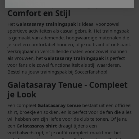
Galatasaray Trainingspak -
Comfort en Stijl
Het
Galatasaray trainingspak
is ideaal voor zowel
sportieve activiteiten als casual gebruik. Het trainingspak
is gemaakt van ademende, hoogwaardige materialen die
je koel en comfortabel houden, of je nu traint of ontspant.
Verkrijgbaar in verschillende maten voor zowel mannen
als vrouwen, het
Galatasaray trainingspak
is perfect
voor fans die zowel functionaliteit als stijl waarderen.
Bestel nu jouw trainingspak bij Soccerfanshop!
Galatasaray Tenue - Compleet
je Look
Een compleet
Galatasaray tenue
bestaat uit een officieel
shirt, broekje en sokken, en is perfect voor de fan die alles
wil hebben om zijn liefde voor de club te tonen. Of je nu
een
Galatasaray shirt
draagt tijdens een
voetbalwedstrijd, of je outfit compleet maakt met het