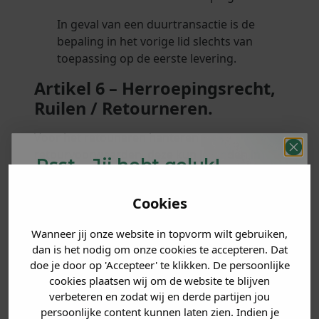
In geval van een duurtransactie is de
bepaling in het vorige lid slechts van
toepassing op de eerste levering.
Artikel 6 – Herroepingsrecht,
Ruilen / Retourneren.
Voor het retouneren hanteren we
retourvoorwaarden, deze kun je vinden in
Psst... Jij hebt geluk!
deze
link
.
Bij producten:
Welke mystery
korting
De consument kan een overeenkomst
Cookies
krijg jij? (Tot
-30%
)
met betrekking tot de aankoop van een
product gedurende een bedenktijd van 14
Wanneer jij onze website in topvorm wilt gebruiken,
Vertel ons waar je naar op
dagen zonder opgave van redenen
dan is het nodig om onze cookies te accepteren. Dat
zoek bent. 👇
ontbinden. De ondernemer mag de
doe je door op 'Accepteer' te klikken. De persoonlijke
cookies plaatsen wij om de website te blijven
consument vragen naar de reden van
verbeteren en zodat wij en derde partijen jou
herroeping, maar deze niet tot opgave
Heren kleding
persoonlijke content kunnen laten zien. Indien je
van zijn reden(en) verplichten.