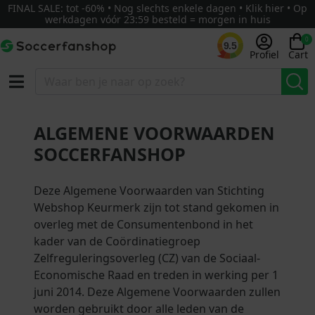
FINAL SALE: tot -60% • Nog slechts enkele dagen • Klik hier • Op
werkdagen vóór 23:59 besteld = morgen in huis
0
9.5
Profiel
Cart
ALGEMENE VOORWAARDEN
SOCCERFANSHOP
Deze Algemene Voorwaarden van Stichting
Webshop Keurmerk zijn tot stand gekomen in
overleg met de Consumentenbond in het
kader van de Coördinatiegroep
Zelfreguleringsoverleg (CZ) van de Sociaal-
Economische Raad en treden in werking per 1
juni 2014. Deze Algemene Voorwaarden zullen
worden gebruikt door alle leden van de