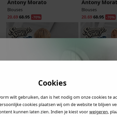
Antony Morato
Antony Mora
Blouses
Blouses
20.69
68.95
20.69
68.95
-70%
-70%
ystery
ngen!
Cookies
r je naar
en claim
vorm wilt gebruiken, dan is het nodig om onze cookies te a
rting
.
persoonlijke cookies plaatsen wij om de website te blijven v
ontent kunnen laten zien. Indien je kiest voor
weigeren
, pl
ding