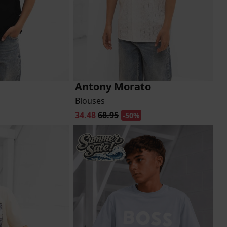
Antony Morato
Blouses
34.48
68.95
-50%