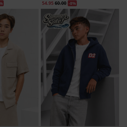
54.95
60.00
0%
-8%