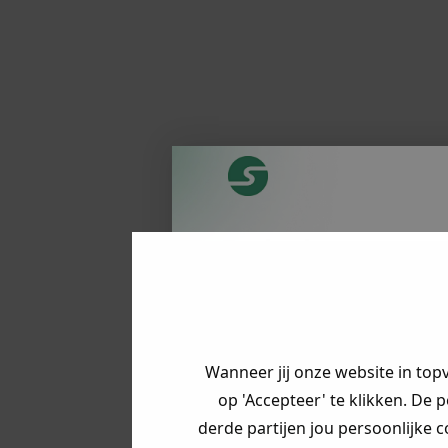
Je hebt een m
korting ontva
Vertel ons waa
op zoek bent 
Wanneer jij onze website in top
direct jouw
ko
op 'Accepteer' te klikken. De 
derde partijen jou persoonlijke c
Heren kle