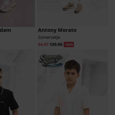
rdam
Antony Morato
Zomersetje
64.97
129.95
-50%