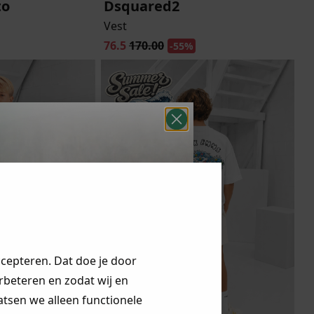
to
Dsquared2
Vest
76.5
170.00
-55%
ccepteren. Dat doe je door
erbeteren en zodat wij en
aatsen we alleen functionele