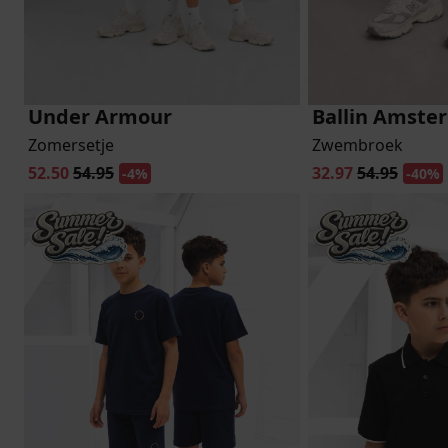
Under Armour
Ballin Amste
Zomersetje
Zwembroek
52.50
54.95
32.97
54.95
-4%
-40%