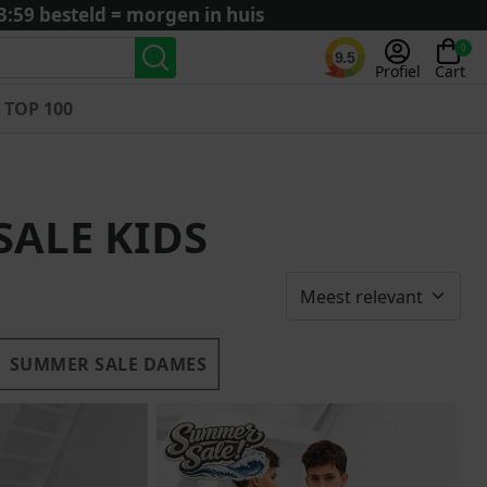
3:59 besteld = morgen in huis
0
9.5
Profiel
Cart
TOP 100
Landenteams
Nederland
ALE KIDS
Algerije
Argentinië
België
Curaçao
Duitsland
SUMMER SALE DAMES
Engeland
Frankrijk
Italië
Kroatië