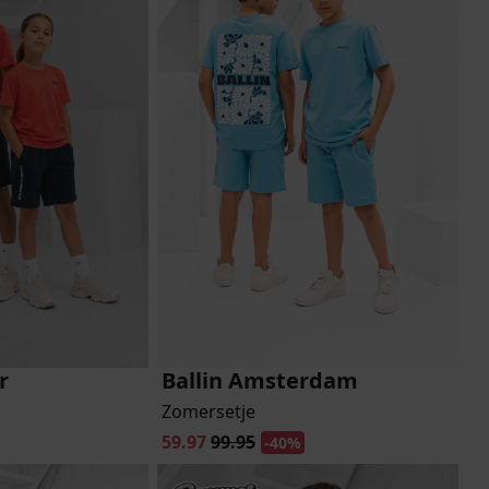
Marokko
Nigeria
MID SEASON-SALE KIDS
Portugal
Spanje
r
Ballin Amsterdam
Zomersetje
59.97
99.95
-40%