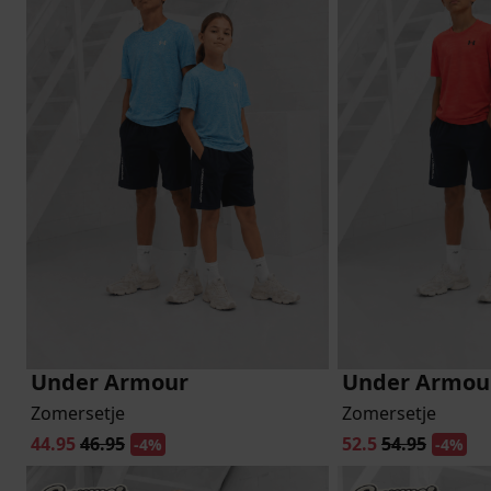
lubs
MID SEASON-SALE DAMES
çe
ay
Under Armour
Under Armou
Zomersetje
Zomersetje
44.95
46.95
52.5
54.95
-4%
-4%