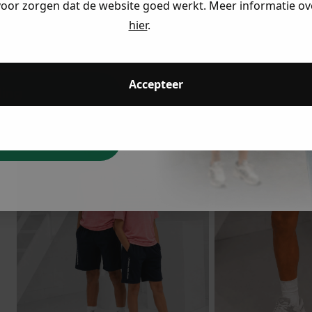
voor zorgen dat de website goed werkt. Meer informatie ove
hier
.
Black Bananas
Black Banana
eding
T-Shirt
Zomersetje
22.48
44.95
44.98
89.95
Accepteer
-50%
-50%
ding
dkijken