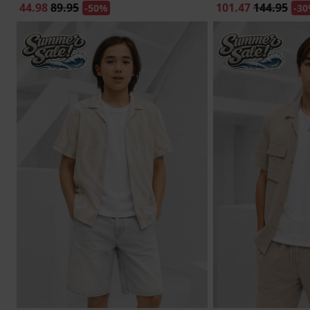
44.98
89.95
101.47
144.95
-50%
-3