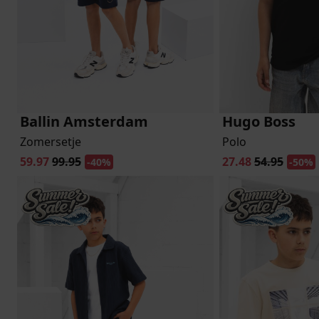
Ballin Amsterdam
Hugo Boss
Zomersetje
Polo
59.97
99.95
27.48
54.95
-40%
-50%