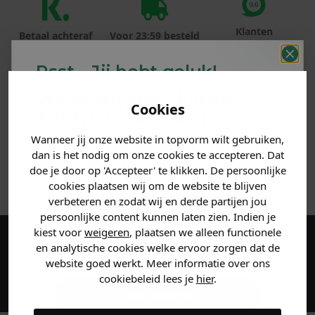
Klanten
Betaal achteraf
Voor 23:59 besteld
beoordelen ons
met Klarna
is morgen in huis!*
met een 9,6!
Psst... Jij hebt geluk!
Welke mystery
korting
PRODUCTINFORMATIE
Cookies
krijg jij? (Tot
-30%
)
MATERIAAL & WASVOORSCHRIFT
Wanneer jij onze website in topvorm wilt gebruiken,
Vertel ons waar je naar op
dan is het nodig om onze cookies te accepteren. Dat
zoek bent. 👇
doe je door op 'Accepteer' te klikken. De persoonlijke
ANDERE BESTELDEN OOK
cookies plaatsen wij om de website te blijven
verbeteren en zodat wij en derde partijen jou
Heren kleding
persoonlijke content kunnen laten zien. Indien je
kiest voor
weigeren
, plaatsen we alleen functionele
en analytische cookies welke ervoor zorgen dat de
Maak een account aan en ontvang 5%
Dames kleding
website goed werkt. Meer informatie over ons
korting op je eerste bestelling!
cookiebeleid lees je
hier
.
Kids kleding