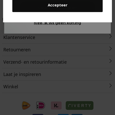
Accepteer
Gewoon rondkijken
Betaal achteraf met
Voor 23:59 besteld
Klanten beoordelen
Nee, ik wil geen korting
Klarna
is morgen in huis!*
ons met een 9,6!
Klantenservice
Retourneren
Verzend- en retourinformatie
Laat je inspireren
Winkel