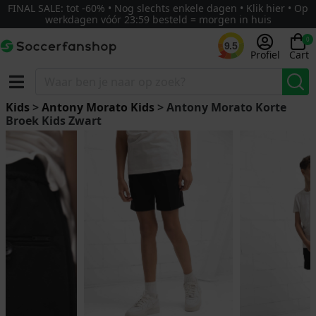
FINAL SALE: tot -60% • Nog slechts enkele dagen • Klik hier • Op
werkdagen vóór 23:59 besteld = morgen in huis
0
9.5
Profiel
Cart
Kids
>
Antony Morato Kids
> Antony Morato Korte
Broek Kids Zwart