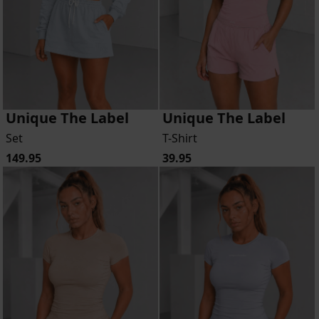
Unique The Label
Unique The Label
Set
T-Shirt
149.95
39.95