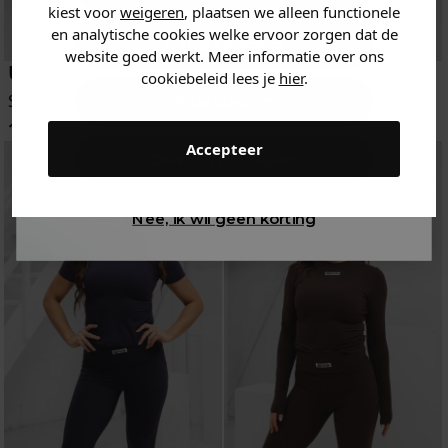
kiest voor
weigeren
, plaatsen we alleen functionele
en analytische cookies welke ervoor zorgen dat de
Dames kleding
website goed werkt. Meer informatie over ons
Unique The Label
Unique The Label
cookiebeleid lees je
hier
.
Set
Set
Kids kleding
169.95
169.95
Accepteer
Gewoon rondkijken
Nee, ik wil geen korting