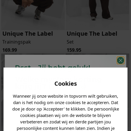
Unique The Label
Unique The Label
Trainingspak
Set
169.99
159.95
Psst... Jij hebt geluk!
Welke mystery
korting
Cookies
krijg jij? (Tot
-30%
)
Wanneer jij onze website in topvorm wilt gebruiken,
Vertel ons waar je naar op
dan is het nodig om onze cookies te accepteren. Dat
zoek bent. 👇
doe je door op 'Accepteer' te klikken. De persoonlijke
cookies plaatsen wij om de website te blijven
verbeteren en zodat wij en derde partijen jou
Heren kleding
persoonlijke content kunnen laten zien. Indien je