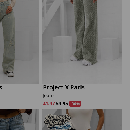
Marokko
Nigeria
MID SEASON-SALE KIDS
Portugal
Spanje
s
Project X Paris
Jeans
41.97
59.95
-30%