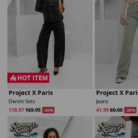
lubs
MID SEASON-SALE DAMES
çe
ay
Project X Paris
Project X Pari
Denim Sets
Jeans
118.97
169.95
41.99
60.00
-30%
-30%