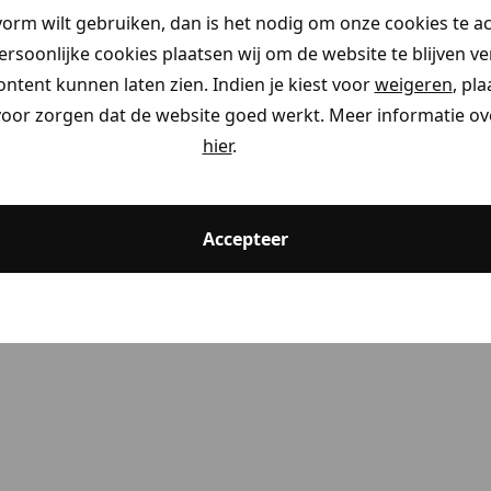
41.97
59.95
-30%
vorm wilt gebruiken, dan is het nodig om onze cookies te a
persoonlijke cookies plaatsen wij om de website te blijven v
7
van
7
ontent kunnen laten zien. Indien je kiest voor
weigeren
, pl
voor zorgen dat de website goed werkt. Meer informatie ove
hier
.
Accepteer