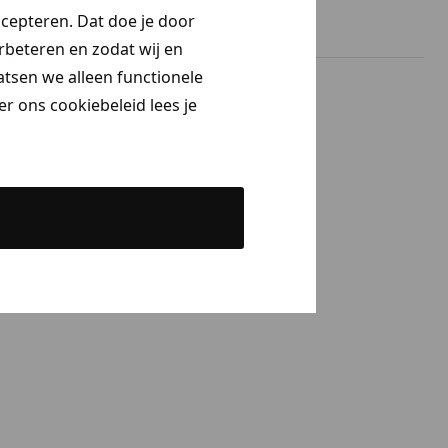
ccepteren. Dat doe je door
erbeteren en zodat wij en
gezien
aatsen we alleen functionele
r ons cookiebeleid lees je