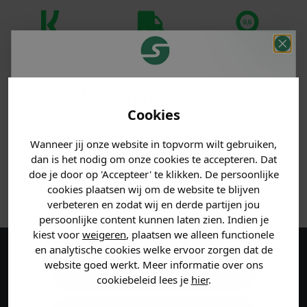
Klanten
Betaal achteraf
Voor 23:59 besteld
beoordelen ons
met Klarna
is morgen in huis!*
met een 9,6!
Je hebt een mystery
korting ontvangen!
Cookies
PRODUCTINFORMATIE
Vertel ons waar je naar op
Wanneer jij onze website in topvorm wilt gebruiken,
MATERIAAL & WASVOORSCHRIFT
zoek bent en claim direct
dan is het nodig om onze cookies te accepteren. Dat
jouw
korting
.
doe je door op 'Accepteer' te klikken. De persoonlijke
ANDERE BESTELDEN OOK
cookies plaatsen wij om de website te blijven
verbeteren en zodat wij en derde partijen jou
persoonlijke content kunnen laten zien. Indien je
Heren kleding
kiest voor
weigeren
, plaatsen we alleen functionele
en analytische cookies welke ervoor zorgen dat de
Maak een account aan en ontvang 5%
website goed werkt. Meer informatie over ons
Dames kleding
cookiebeleid lees je
hier
.
korting op je eerste bestelling!