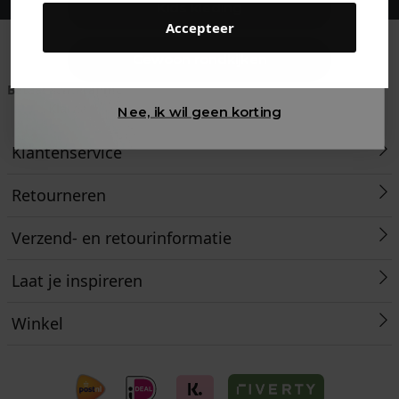
Kids kleding
Accepteer
Gewoon rondkijken
Betaal achteraf met
Voor 23:59 besteld
Klanten beoordelen
Klarna
is morgen in huis!*
ons met een 9,6!
Nee, ik wil geen korting
Klantenservice
Retourneren
Verzend- en retourinformatie
Laat je inspireren
Winkel