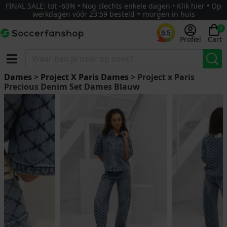
FINAL SALE: tot -60% • Nog slechts enkele dagen • Klik hier • Op
werkdagen vóór 23:59 besteld = morgen in huis
0
9.5
Profiel
Cart
Dames
>
Project X Paris Dames
> Project x Paris
Precious Denim Set Dames Blauw