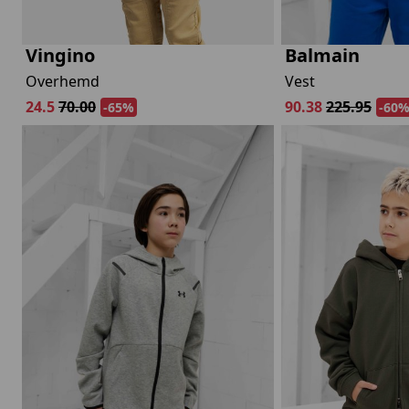
Vingino
Balmain
Overhemd
Vest
24.5
70.00
90.38
225.95
-65%
-60