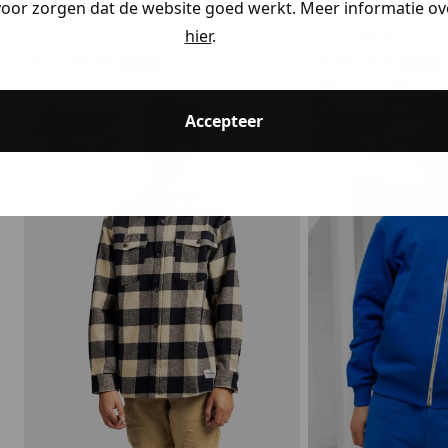
Antony Morato
Antony Mora
voor zorgen dat de website goed werkt. Meer informatie ove
Vest
Overhemd
hier
.
29.69
98.95
29.69
98.95
-70%
-70%
Accepteer