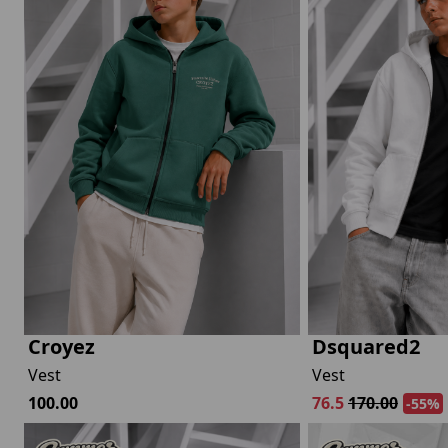
Croyez
Dsquared2
Vest
Vest
100.00
76.5
170.00
-55%