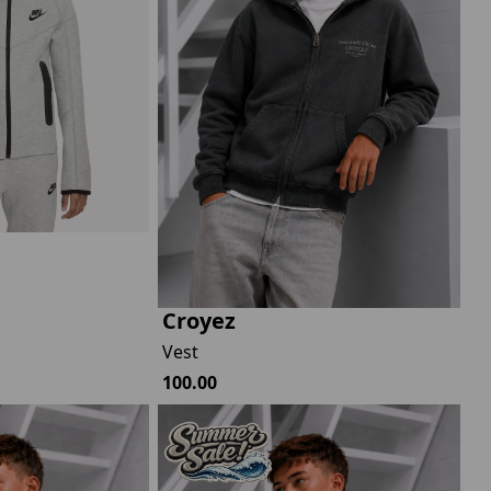
Marokko
Nigeria
MID SEASON-SALE KIDS
Portugal
Spanje
Croyez
Vest
100.00