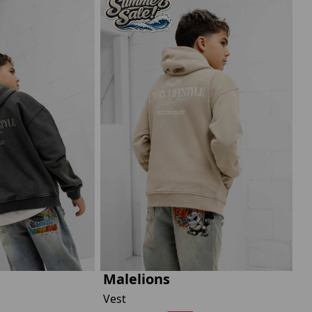
Malelions
Vest