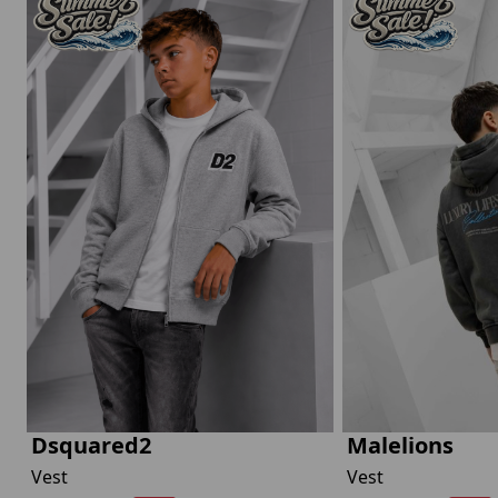
Dsquared2
Malelions
Vest
Vest