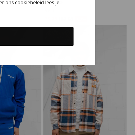
to
Kenzo
r ons cookiebeleid lees je
Vest
75.98
189.95
-60%