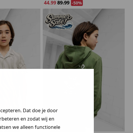
44.99
89.99
-50%
ccepteren. Dat doe je door
erbeteren en zodat wij en
aatsen we alleen functionele