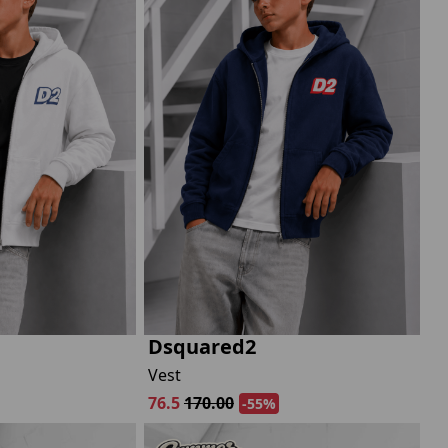
Dsquared2
Vest
76.5
170.00
-55%