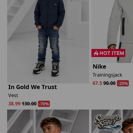
lubs
MID SEASON-SALE DAMES
çe
ay
Nike
Trainingsjack
67.5
90.00
-25%
In Gold We Trust
Vest
38.99
130.00
-70%