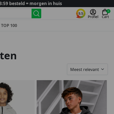
3:59 besteld = morgen in huis
0
9.5
Profiel
Cart
TOP 100
Landenteams
Nederland
ten
Algerije
Argentinië
België
Curaçao
Duitsland
Engeland
Frankrijk
Italië
Kroatië