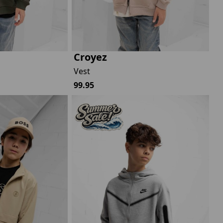
Croyez
Vest
99.95