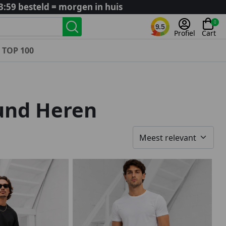
3:59 besteld = morgen in huis
0
9.5
Profiel
Cart
TOP 100
Landenteams
Nederland
und Heren
Algerije
Argentinië
België
Curaçao
Duitsland
Engeland
Frankrijk
Italië
Kroatië