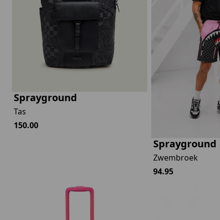
lubs
MID SEASON-SALE DAMES
çe
ay
Sprayground
Tas
150.00
Sprayground
Zwembroek
94.95