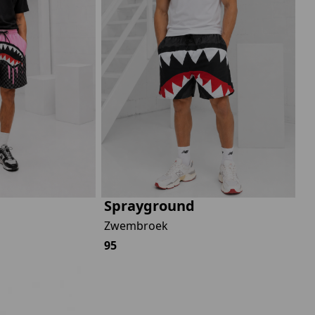
Marokko
Nigeria
MID SEASON-SALE KIDS
Portugal
Spanje
Sprayground
Zwembroek
95