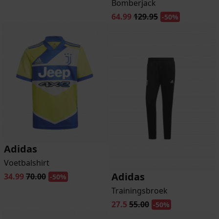
Bomberjack
64.99
129.95
-50%
Adidas
Voetbalshirt
Adidas
34.99
70.00
-50%
Trainingsbroek
27.5
55.00
-50%