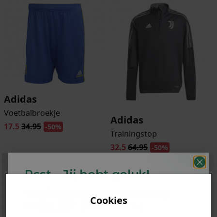
Adidas
Voetbalbroekje
Adidas
17.5
34.95
-50%
Trainingstop
32.5
64.95
-50%
Psst... Jij hebt geluk!
Welke mystery
korting
Cookies
krijg jij? (Tot
-30%
)