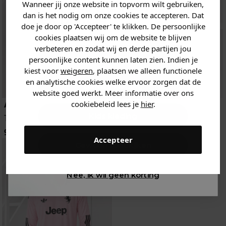
Wanneer jij onze website in topvorm wilt gebruiken,
Vertel ons waar je naar op
dan is het nodig om onze cookies te accepteren. Dat
zoek bent. 👇
doe je door op 'Accepteer' te klikken. De persoonlijke
cookies plaatsen wij om de website te blijven
verbeteren en zodat wij en derde partijen jou
Heren kleding
persoonlijke content kunnen laten zien. Indien je
kiest voor
weigeren
, plaatsen we alleen functionele
en analytische cookies welke ervoor zorgen dat de
Dames kleding
website goed werkt. Meer informatie over ons
Adidas
Adidas
cookiebeleid lees je
hier
.
Kids kleding
Trainingspak
Trainingspak
99.95
164.95
Accepteer
Gewoon rondkijken
Nee, ik wil geen korting