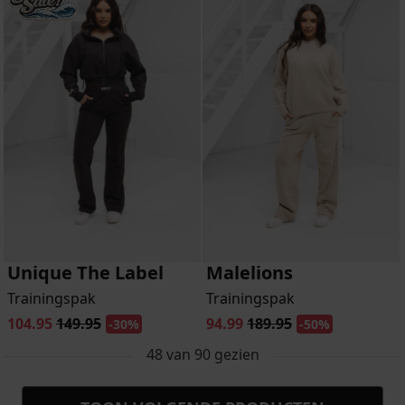
Unique The Label
Malelions
Trainingspak
Trainingspak
104.95
149.95
94.99
189.95
-30%
-50%
48
van
90
gezien