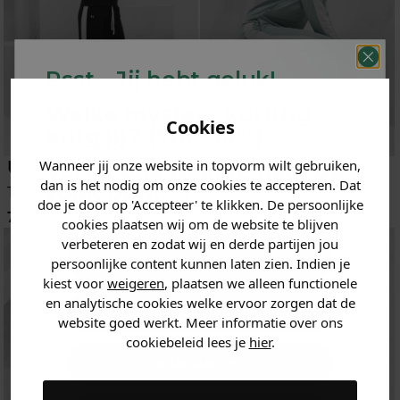
Psst... Jij hebt geluk!
Welke mystery
korting
Cookies
krijg jij? (Tot
-30%
)
Under Armour
Under Armour
Wanneer jij onze website in topvorm wilt gebruiken,
Vertel ons waar je naar op
dan is het nodig om onze cookies te accepteren. Dat
zoek bent. 👇
Trainingspak
Trainingspak
doe je door op 'Accepteer' te klikken. De persoonlijke
74.95
74.95
cookies plaatsen wij om de website te blijven
verbeteren en zodat wij en derde partijen jou
Heren kleding
persoonlijke content kunnen laten zien. Indien je
kiest voor
weigeren
, plaatsen we alleen functionele
en analytische cookies welke ervoor zorgen dat de
Dames kleding
website goed werkt. Meer informatie over ons
cookiebeleid lees je
hier
.
Kids kleding