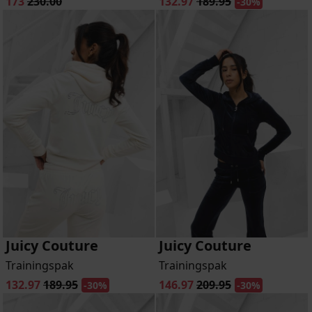
173
230.00
132.97
189.95
-30%
Juicy Couture
Juicy Couture
Trainingspak
Trainingspak
132.97
189.95
146.97
209.95
-30%
-30%