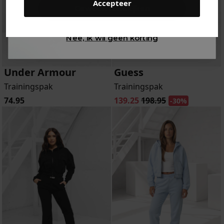
Accepteer
Gewoon rondkijken
Nee, ik wil geen korting
Under Armour
Guess
Trainingspak
Trainingspak
74.95
139.25
198.95
-30%