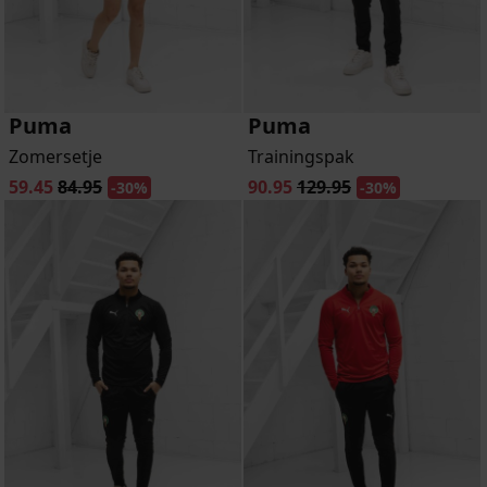
Puma
Puma
Zomersetje
Trainingspak
59.45
84.95
90.95
129.95
-30%
-30%