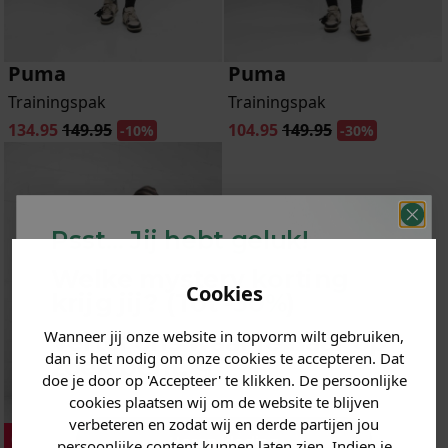
Puma
Puma
Trainingspak
Trainingspak
134.95
149.95
104.95
149.95
-10%
-30%
Psst... Jij hebt geluk!
Welke mystery
korting
Cookies
krijg jij? (Tot
-30%
)
Wanneer jij onze website in topvorm wilt gebruiken,
Vertel ons waar je naar op
dan is het nodig om onze cookies te accepteren. Dat
zoek bent. 👇
doe je door op 'Accepteer' te klikken. De persoonlijke
cookies plaatsen wij om de website te blijven
verbeteren en zodat wij en derde partijen jou
Heren kleding
persoonlijke content kunnen laten zien. Indien je