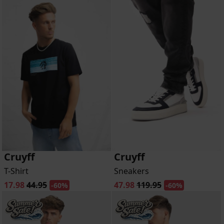
Cruyff
Cruyff
T-Shirt
Sneakers
17.98
44.95
47.98
119.95
-60%
-60%