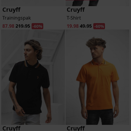
Cruyff
Cruyff
Trainingspak
T-Shirt
87.98
219.95
19.98
49.95
-60%
-60%
Cruyff
Cruyff