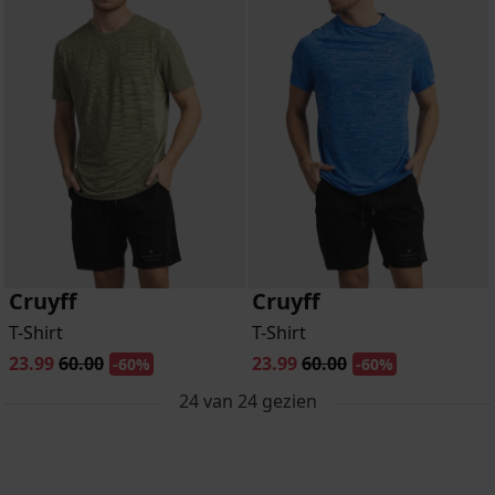
Cruyff
Cruyff
T-Shirt
T-Shirt
23.99
60.00
23.99
60.00
-60%
-60%
24
van
24
gezien