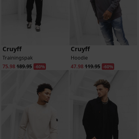
Cruyff
Cruyff
Trainingspak
Hoodie
75.98
189.95
47.98
119.95
-60%
-60%