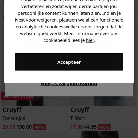
39.98
99.95
39.95
60.00
-60%
-33%
verbeteren en zodat wij en derde partijen jou
Heren kleding
persoonlijke content kunnen laten zien. Indien je
kiest voor
weigeren
, plaatsen we alleen functionele
en analytische cookies welke ervoor zorgen dat de
Dames kleding
website goed werkt. Meer informatie over ons
cookiebeleid lees je
hier
.
Kids kleding
Accepteer
Gewoon rondkijken
Nee, ik wil geen korting
Cruyff
Cruyff
Tussenjas
T-Shirt
29.95
190.00
17.98
44.95
-84%
-60%