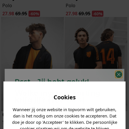
Polo
Polo
27.98
69.95
27.98
69.95
-60%
-60%
Psst... Jij hebt geluk!
Welke mystery
korting
Cookies
krijg jij? (Tot
-30%
)
Wanneer jij onze website in topvorm wilt gebruiken,
Vertel ons waar je naar op
Cruyff
Cruyff
dan is het nodig om onze cookies te accepteren. Dat
zoek bent. 👇
doe je door op 'Accepteer' te klikken. De persoonlijke
Trainingstop
T-Shirt
cookies plaatsen wij om de website te blijven