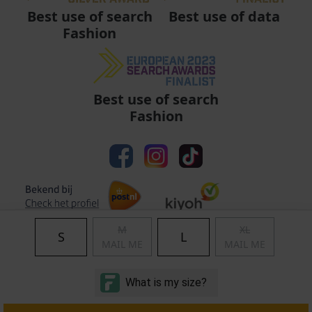
Best use of data
Best use of search
Fashion
Best use of search
Fashion
M
XL
S
L
MAIL ME
MAIL ME
Algemene voorwaarden
|
Privacy
|
Cookies
|
© Copyright 2011 - 2026 Soccerfanshop