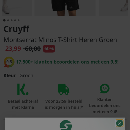
Cruyff
Montserrat Minos T-Shirt Heren Groen
23,99
60,00
60%
17.500+ klanten beoordelen ons met een 9,5!
9.5
Kleur
Groen
Klanten
Betaal achteraf
Voor 23:59 besteld
beoordelen ons
met Klarna
is morgen in huis!*
met een 9,6!
PRODUCTINFORMATIE