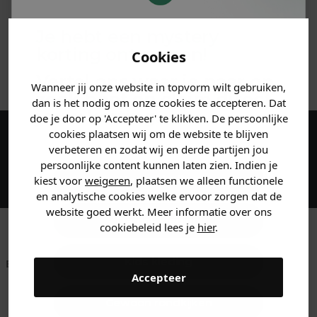
MATERIAAL & WASVOORSCHRIFT
Je hebt een mystery
korting ontvangen!
Cookies
ANDERE BESTELDEN OOK
Vertel ons waar je naar op
Wanneer jij onze website in topvorm wilt gebruiken,
zoek bent en claim direct
dan is het nodig om onze cookies te accepteren. Dat
jouw
korting
.
doe je door op 'Accepteer' te klikken. De persoonlijke
cookies plaatsen wij om de website te blijven
Maak een account aan en ontvang 5%
verbeteren en zodat wij en derde partijen jou
persoonlijke content kunnen laten zien. Indien je
korting op je eerste bestelling!
Heren kleding
kiest voor
weigeren
, plaatsen we alleen functionele
en analytische cookies welke ervoor zorgen dat de
website goed werkt. Meer informatie over ons
Dames kleding
cookiebeleid lees je
hier
.
Kids kleding
Betaal achteraf met
Voor 23:59 besteld
Klanten beoordelen
Accepteer
Klarna
is morgen in huis!*
ons met een 9,6!
Gewoon rondkijken
Klantenservice