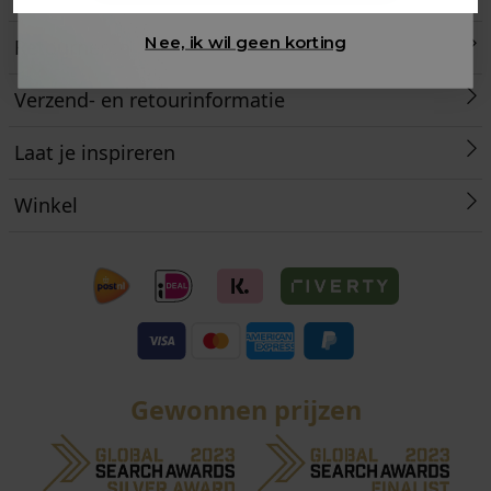
Nee, ik wil geen korting
Retourneren
Verzend- en retourinformatie
Laat je inspireren
Winkel
Gewonnen prijzen