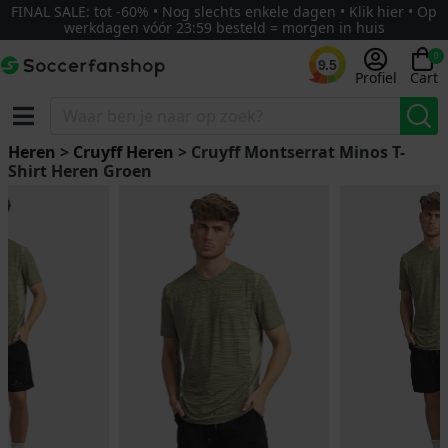
FINAL SALE: tot -60% • Nog slechts enkele dagen • Klik hier • Op
werkdagen vóór 23:59 besteld = morgen in huis
0
9.5
Profiel
Cart
Heren
>
Cruyff Heren
> Cruyff Montserrat Minos T-
Shirt Heren Groen