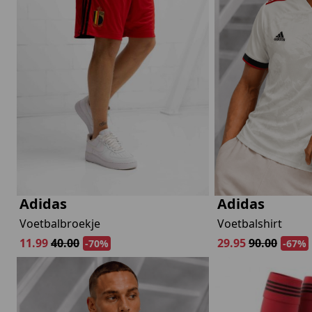
lubs
MID SEASON-SALE DAMES
çe
ay
Adidas
Adidas
Voetbalbroekje
Voetbalshirt
11.99
40.00
29.95
90.00
-70%
-67%