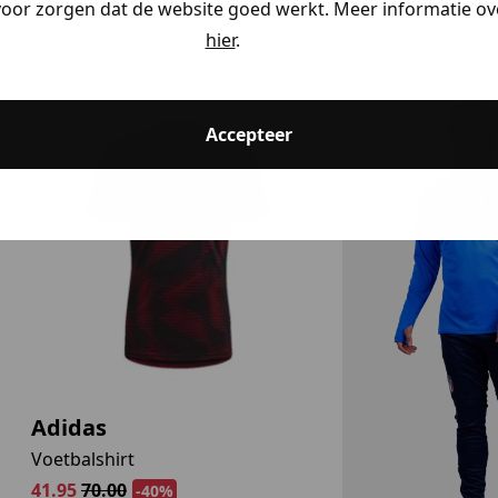
voor zorgen dat de website goed werkt. Meer informatie ove
hier
.
ding
Accepteer
ding
kijken
Adidas
Voetbalshirt
41.95
70.00
-40%