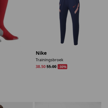
Nike
Trainingsbroek
38.50
55.00
-30%