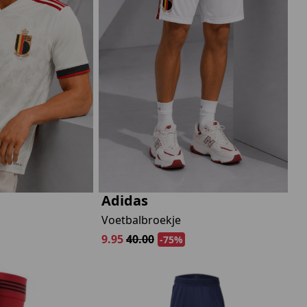
Marokko
Nigeria
MID SEASON-SALE KIDS
Portugal
Spanje
Adidas
Voetbalbroekje
9.95
40.00
-75%