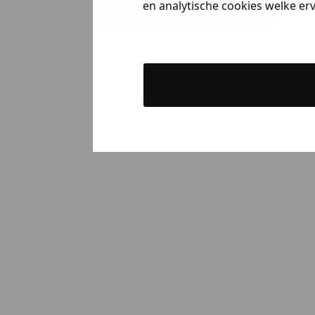
en analytische cookies welke er
Dames kle
Kids kle
Gewoon rond
Nee, ik wil geen korting