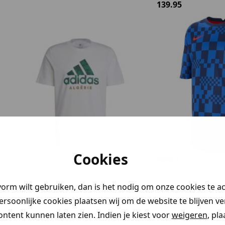
139.95
geluk!
korting
0%
)
Cookies
Nike
 je naar op
Voetbalshirt
Adidas
vorm wilt gebruiken, dan is het nodig om onze cookies te a
38.50
55.00
-30%
persoonlijke cookies plaatsen wij om de website te blijven v
Voetbalshirt
ontent kunnen laten zien. Indien je kiest voor
weigeren
, pl
32.95
ding