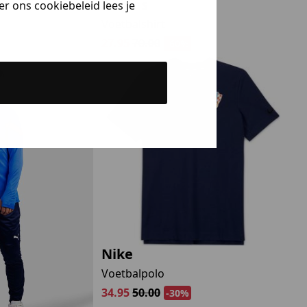
Adidas
r ons cookiebeleid lees je
Voetbalshirt
27.95
70.00
-60%
Nike
Voetbalpolo
34.95
50.00
-30%