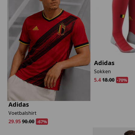
Adidas
Sokken
5.4
18.00
-70%
Adidas
Voetbalshirt
29.95
90.00
-67%