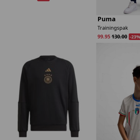
Puma
Trainingspak
99.95
130.00
-23