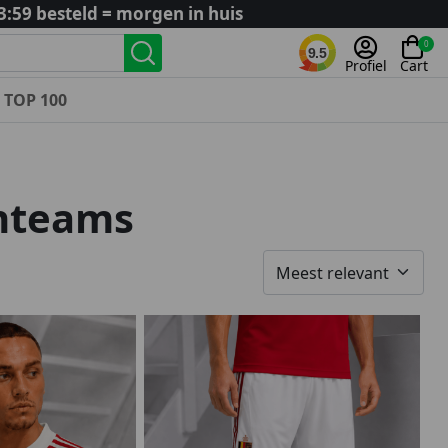
3:59 besteld = morgen in huis
0
9.5
Profiel
Cart
TOP 100
Landenteams
Nederland
nteams
Algerije
Argentinië
België
Curaçao
Duitsland
Engeland
Frankrijk
Italië
Kroatië