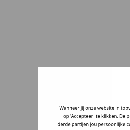
Psst... Jij hebt 
Welke mystery
krijg jij? (Tot
-3
Vertel ons waar
zoek bent. 👇
Wanneer jij onze website in top
op 'Accepteer' te klikken. De 
derde partijen jou persoonlijke c
Heren kle