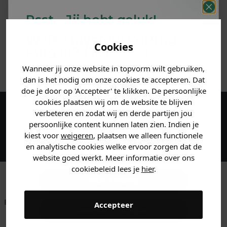
PRODUCTINFORMATIE
Psst... Jij hebt geluk!
MATERIAAL & WASVOORSCHRIFT
Welke mystery
korting
Cookies
krijg jij? (Tot
-30%
)
ANDERE BESTELDEN OOK
Wanneer jij onze website in topvorm wilt gebruiken,
Vertel ons waar je naar op
dan is het nodig om onze cookies te accepteren. Dat
zoek bent. 👇
doe je door op 'Accepteer' te klikken. De persoonlijke
cookies plaatsen wij om de website te blijven
verbeteren en zodat wij en derde partijen jou
Maak een account aan en ontvang 5%
Heren kleding
persoonlijke content kunnen laten zien. Indien je
korting op je eerste bestelling!
kiest voor
weigeren
, plaatsen we alleen functionele
en analytische cookies welke ervoor zorgen dat de
Dames kleding
website goed werkt. Meer informatie over ons
cookiebeleid lees je
hier
.
Kids kleding
Betaal achteraf met
Voor 23:59 besteld
Klanten beoordelen
Accepteer
Gewoon rondkijken
Klarna
is morgen in huis!*
ons met een 9,6!