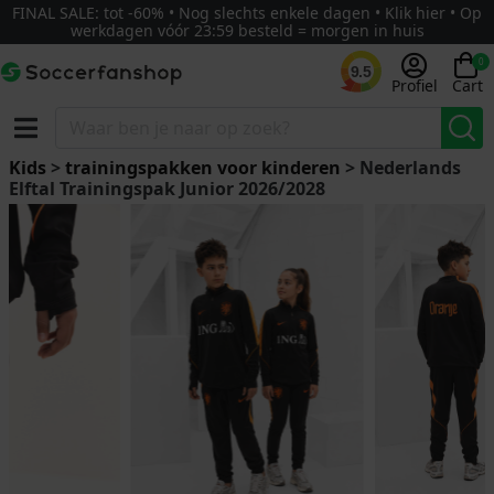
FINAL SALE: tot -60% • Nog slechts enkele dagen • Klik hier • Op
werkdagen vóór 23:59 besteld = morgen in huis
0
9.5
Profiel
Cart
Kids
>
trainingspakken voor kinderen
> Nederlands
Elftal Trainingspak Junior 2026/2028