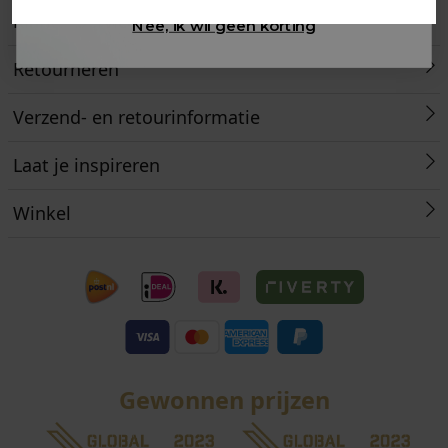
Klantenservice
Nee, ik wil geen korting
Retourneren
Verzend- en retourinformatie
Laat je inspireren
Winkel
Gewonnen prijzen