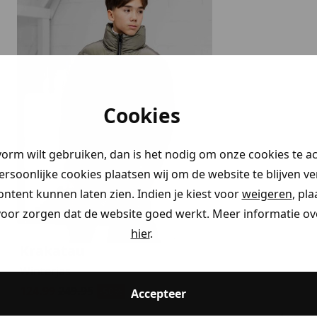
Cookies
vorm wilt gebruiken, dan is het nodig om onze cookies te a
persoonlijke cookies plaatsen wij om de website te blijven v
ontent kunnen laten zien. Indien je kiest voor
weigeren
, pl
voor zorgen dat de website goed werkt. Meer informatie ove
hier
.
Krakatau
Winterjas
124.99
249.95
-50%
Accepteer