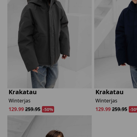
lubs
MID SEASON-SALE DAMES
çe
ay
Krakatau
Krakatau
Winterjas
Winterjas
129.99
259.95
129.99
259.95
-50%
-5