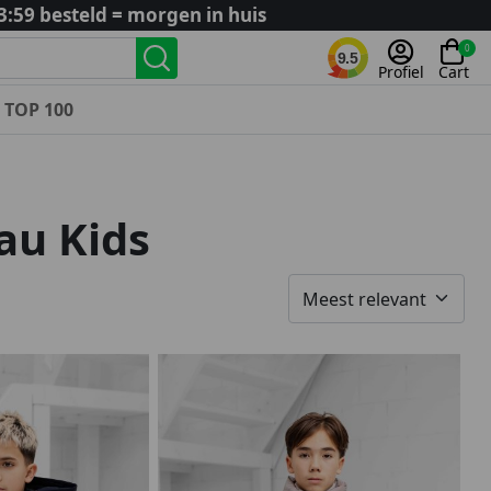
3:59 besteld = morgen in huis
0
9.5
Profiel
Cart
TOP 100
Landenteams
Nederland
au Kids
Algerije
Argentinië
België
Curaçao
Duitsland
Engeland
Frankrijk
Italië
Kroatië