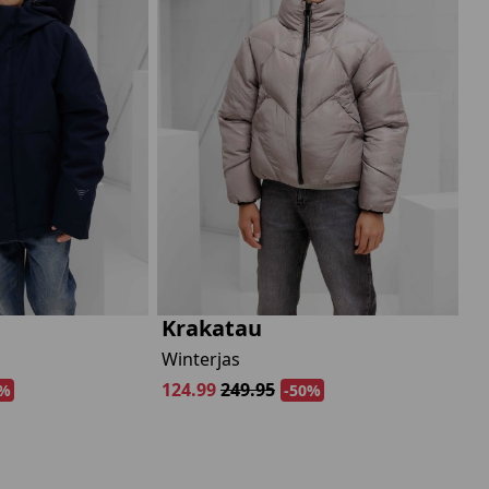
Marokko
Nigeria
MID SEASON-SALE KIDS
Portugal
Spanje
Krakatau
Winterjas
124.99
249.95
0%
-50%