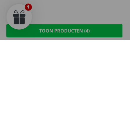
TOON PRODUCTEN (
4
)
Maak een a
Betaal achteraf met
Klarna