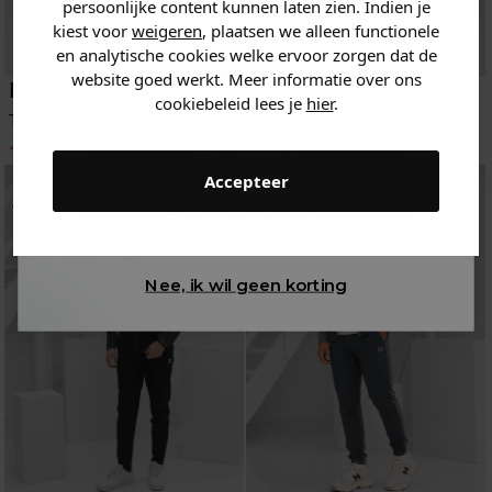
persoonlijke content kunnen laten zien. Indien je
Heren kleding
kiest voor
weigeren
, plaatsen we alleen functionele
en analytische cookies welke ervoor zorgen dat de
website goed werkt. Meer informatie over ons
Reprimo
Reprimo
Dames kleding
cookiebeleid lees je
hier
.
Trainingspak
Trainingspak
155.96
194.95
155.96
194.95
-20%
-20%
Kids kleding
Accepteer
Gewoon rondkijken
Nee, ik wil geen korting