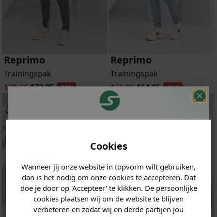
Reprimo
Reprimo
Trainingspak
Trainingspak
138.36
172.95
131.96
164.95
-20%
-20%
Je hebt een mystery
korting ontvangen!
Cookies
Vertel ons waar je naar op
Wanneer jij onze website in topvorm wilt gebruiken,
zoek bent en claim direct
dan is het nodig om onze cookies te accepteren. Dat
jouw
korting
.
doe je door op 'Accepteer' te klikken. De persoonlijke
cookies plaatsen wij om de website te blijven
verbeteren en zodat wij en derde partijen jou