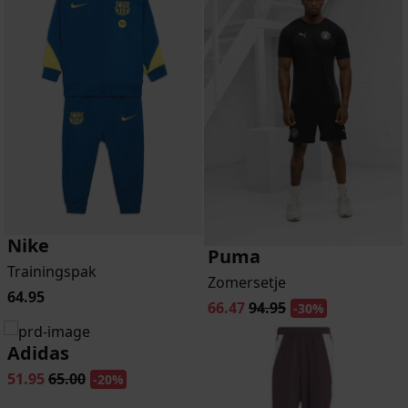
Nike
Puma
Trainingspak
Zomersetje
64.95
66.47
94.95
-30%
Adidas
51.95
65.00
-20%