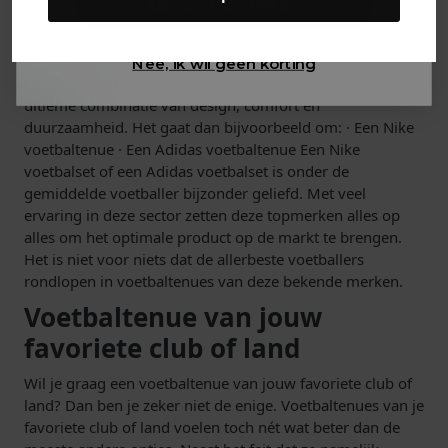
Gewoon rondkijken
voetbaltenue dat op iedere mogelijke manier voorziet in
de wensen van de voetballer of voetbalster. Bepaalde
merken weten als geen ander hoe ze dit moeten
Nee, ik wil geen korting
aanpakken. Het zijn de topmerken die kiezen voor de
ultieme combinatie van design, comfort en
duurzaamheid. Het gaat dan bijvoorbeeld om: · Een Nike
voetbaltenue · Een Adidas voetbaltenue Een Nike
voetbalset of een Adidas voetbalset is onder de
gemiddelde voetballer bijzonder geliefd. Met veel
ervaring in deze sector zetten deze topmerken alles op
alles om het optimale product op de markt te brengen.
Het is niet voor niets dat de allerbeste voetballers
rondlopen in voetbaltenues van deze bekende merken.
Voetbaltenue van jouw
favoriete club of land
Wil je graag een voetbaltenue van jouw favoriete club of
land? Dan ben je zeker niet de enige. Voetbaltenues van je
favoriete club of land voelen toch nét wat beter dan de