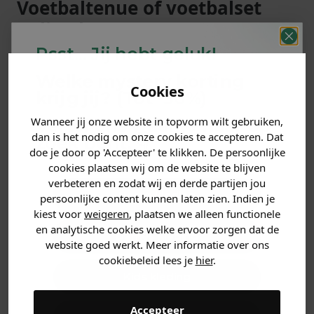
Voetbaltenue of voetbalset
online kopen
Psst... Jij hebt geluk!
Voetbaltenue kopen? Dan ben je bij Soccerfanshop
helemaal op het juiste adres. Wij voorzien onze bezoekers
Welke mystery
korting
graag van de allerbeste materialen. Dit helpt namelijk
Cookies
krijg jij? (Tot
-30%
)
aanzienlijk om je prestaties op het veld te verbeteren.
Bijvoorbeeld op het gebied van trainingen. Een
Wanneer jij onze website in topvorm wilt gebruiken,
Vertel ons waar je naar op
comfortabele trainingsset is dan cruciaal. Op het moment
dan is het nodig om onze cookies te accepteren. Dat
zoek bent. 👇
dat je je dankzij je tenue goed voelt, ga je zeer
doe je door op 'Accepteer' te klikken. De persoonlijke
waarschijnlijk ook beter voetballen. Je bent helemaal in je
cookies plaatsen wij om de website te blijven
element. Heb je al een bepaalde voetbalset op het oog?
verbeteren en zodat wij en derde partijen jou
Heren kleding
Trainings- en voetbalshirts van
persoonlijke content kunnen laten zien. Indien je
kiest voor
weigeren
, plaatsen we alleen functionele
Nike en Adidas
en analytische cookies welke ervoor zorgen dat de
Dames kleding
website goed werkt. Meer informatie over ons
Qua voetbaltenues heb je een hoop verschillende
cookiebeleid lees je
hier
.
keuzemogelijkheden. Voetbal is natuurlijk een van de
Kids kleding
meest populaire sporten. Wereldwijd voetballen
miljoenen jongens, meisjes, mannen en vrouwen.
Accepteer
Iedereen heeft daarbij wel een goede outfit nodig. Een