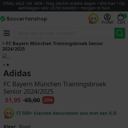
FINAL SALE: tot -60% • Nog slechts enkele dagen • Klik hier • Op
werkdagen vóór 23:59 besteld = morgen in huis
0
9.5
Profiel
Cart
> FC Bayern München Trainingsbroek Senior
2024/2025
Adidas
FC Bayern München Trainingsbroek
Senior 2024/2025
51,95
65,00
20%
17.500+ klanten beoordelen ons met een 9,5!
9.5
Kleur
Rood