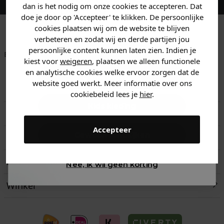
dan is het nodig om onze cookies te accepteren. Dat
zoek bent. 👇
doe je door op 'Accepteer' te klikken. De persoonlijke
cookies plaatsen wij om de website te blijven
verbeteren en zodat wij en derde partijen jou
Heren kleding
persoonlijke content kunnen laten zien. Indien je
Betaal achteraf met
Voor 23:59 besteld
Klanten beoordelen
kiest voor
weigeren
, plaatsen we alleen functionele
Klarna
is morgen in huis!*
ons met een 9,6!
en analytische cookies welke ervoor zorgen dat de
Dames kleding
website goed werkt. Meer informatie over ons
Klantenservice
cookiebeleid lees je
hier
.
Kids kleding
Retourneren
Accepteer
Gewoon rondkijken
Verzend- en retourinformatie
Laat je inspireren
Nee, ik wil geen korting
Winkel