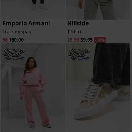
Emporio Armani
Hillside
Trainingspak
T-Shirt
96
160.00
19.99
39.95
-50%