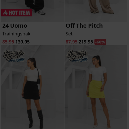
24 Uomo
Off The Pitch
Trainingspak
Set
85.95
139.95
87.95
219.95
-60%