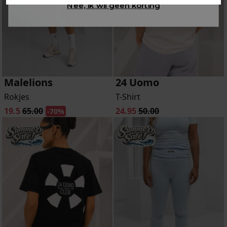
Nee, ik wil geen korting
Malelions
24 Uomo
Rokjes
T-Shirt
19.5
65.00
24.95
50.00
-70%