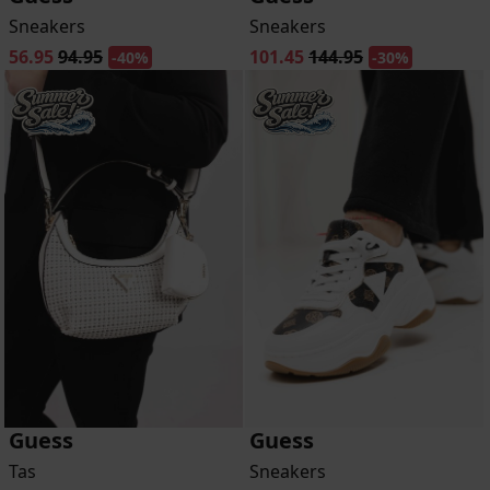
Sneakers
Sneakers
56.95
94.95
101.45
144.95
-40%
-30%
Guess
Guess
Tas
Sneakers