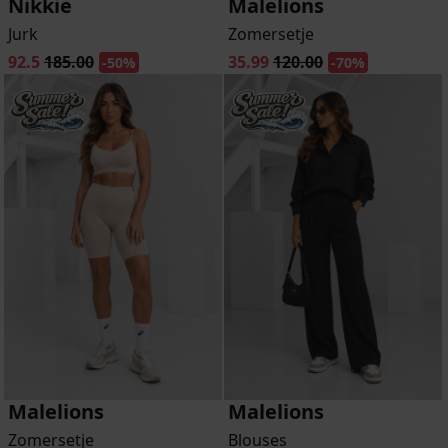
Nikkie
Malelions
Jurk
Zomersetje
92.5
185.00
35.99
120.00
-50%
-70%
Malelions
Malelions
Zomersetje
Blouses