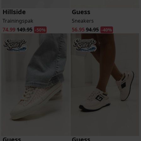
Hillside
Guess
Trainingspak
Sneakers
74.99
149.95
56.95
94.95
-50%
-40%
Guess
Guess