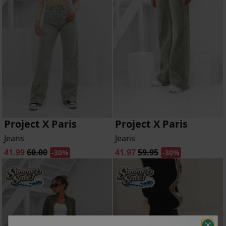
Project X Paris
Project X Paris
Jeans
Jeans
41.99
60.00
41.97
59.95
-30%
-30%