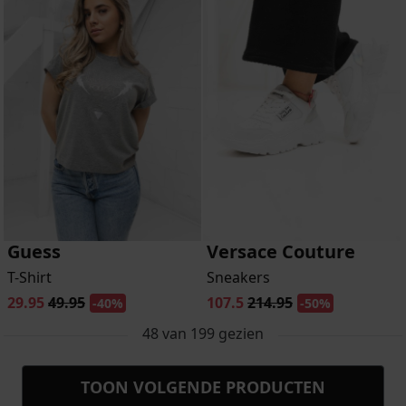
Guess
Versace Couture
T-Shirt
Sneakers
29.95
49.95
107.5
214.95
-40%
-50%
48
van
199
gezien
TOON VOLGENDE PRODUCTEN