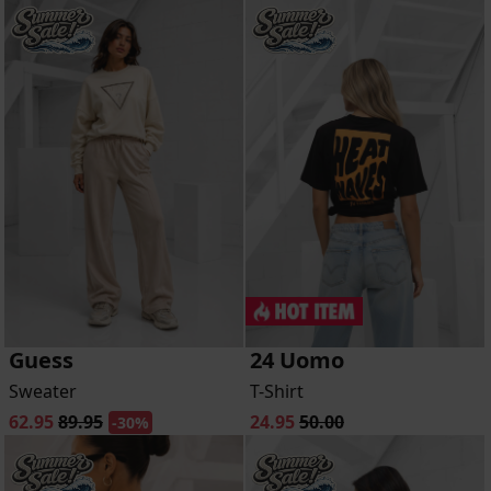
Guess
24 Uomo
Sweater
T-Shirt
62.95
89.95
24.95
50.00
-30%