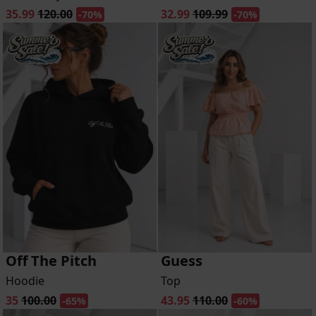
35.99
120.00
32.99
109.99
-70%
-70%
Off The Pitch
Guess
Hoodie
Top
35
100.00
43.95
110.00
-65%
-60%