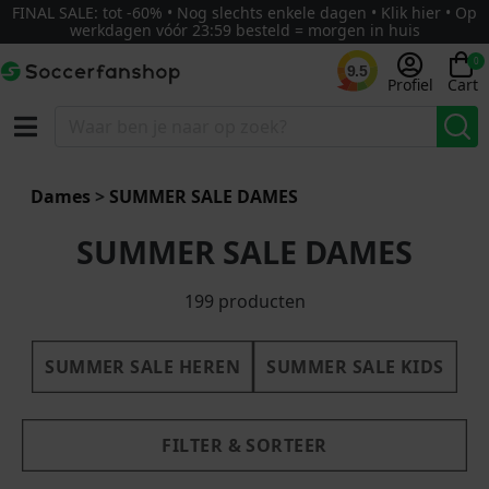
FINAL SALE: tot -60% • Nog slechts enkele dagen • Klik hier • Op
werkdagen vóór 23:59 besteld = morgen in huis
0
9.5
Profiel
Cart
g - laag
Nieuw
Dames
>
SUMMER SALE DAMES
SUMMER SALE DAMES
199 producten
SUMMER SALE HEREN
SUMMER SALE KIDS
FILTER & SORTEER