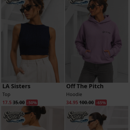
LA Sisters
Off The Pitch
Top
Hoodie
17.5
35.00
34.95
100.00
-50%
-65%