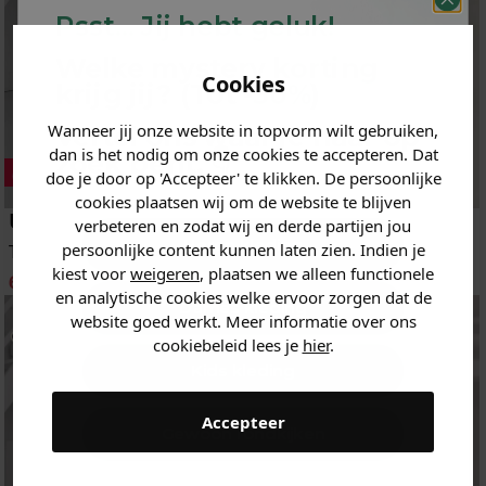
Psst... Jij hebt geluk!
Welke mystery
korting
Cookies
krijg jij? (Tot
-30%
)
Wanneer jij onze website in topvorm wilt gebruiken,
Vertel ons waar je naar op
dan is het nodig om onze cookies te accepteren. Dat
zoek bent. 👇
doe je door op 'Accepteer' te klikken. De persoonlijke
cookies plaatsen wij om de website te blijven
Under Armour
Guess
verbeteren en zodat wij en derde partijen jou
Heren kleding
persoonlijke content kunnen laten zien. Indien je
Trainingspak
Sneakers
kiest voor
weigeren
, plaatsen we alleen functionele
69.95
75.00
101.45
144.95
-30%
en analytische cookies welke ervoor zorgen dat de
Dames kleding
website goed werkt. Meer informatie over ons
cookiebeleid lees je
hier
.
Kids kleding
Accepteer
Gewoon rondkijken