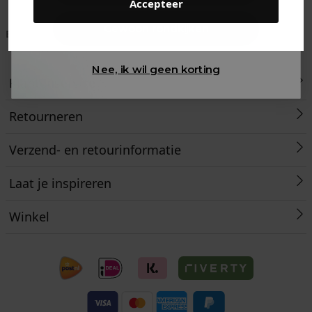
Accepteer
Gewoon rondkijken
Betaal achteraf met
Voor 23:59 besteld
Klanten beoordelen
Klarna
is morgen in huis!*
ons met een 9,6!
Nee, ik wil geen korting
Klantenservice
Retourneren
Verzend- en retourinformatie
Laat je inspireren
Winkel