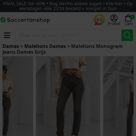
FINAL SALE: tot -60% • Nog slechts enkele dagen • Klik hier • Op
werkdagen vóór 23:59 besteld = morgen in huis
0
9.5
Profiel
Cart
Dames
>
Malelions Dames
> Malelions Monogram
Jeans Dames Grijs