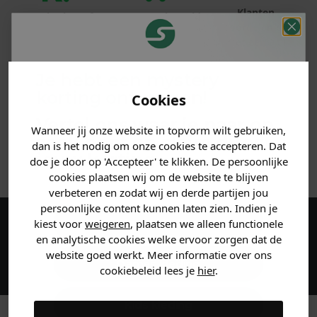
Klanten
Betaal achteraf
Voor 23:59 besteld
beoordelen ons
met Klarna
is morgen in huis!*
met een 9,6!
Je hebt een mystery
PRODUCTINFORMATIE
korting ontvangen!
Cookies
MATERIAAL & WASVOORSCHRIFT
Vertel ons waar je naar op
Wanneer jij onze website in topvorm wilt gebruiken,
zoek bent en claim direct
dan is het nodig om onze cookies te accepteren. Dat
ANDERE BESTELDEN OOK
jouw
korting
.
doe je door op 'Accepteer' te klikken. De persoonlijke
cookies plaatsen wij om de website te blijven
verbeteren en zodat wij en derde partijen jou
persoonlijke content kunnen laten zien. Indien je
Heren kleding
kiest voor
weigeren
, plaatsen we alleen functionele
Maak een account aan en ontvang 5%
en analytische cookies welke ervoor zorgen dat de
korting op je eerste bestelling!
website goed werkt. Meer informatie over ons
Dames kleding
cookiebeleid lees je
hier
.
Kids kleding