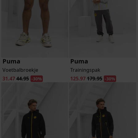
Puma
Puma
Voetbalbroekje
Trainingspak
31.47
44.95
125.97
179.95
-30%
-30%