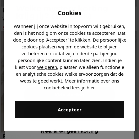
Welke mystery
korting
Puma
Puma
Cookies
krijg jij? (Tot
-30%
)
Voetbalshirt
Trainingspak
Wanneer jij onze website in topvorm wilt gebruiken,
Vertel ons waar je naar op
55.97
79.95
104.97
149.95
-30%
-30%
dan is het nodig om onze cookies te accepteren. Dat
zoek bent. 👇
doe je door op 'Accepteer' te klikken. De persoonlijke
cookies plaatsen wij om de website te blijven
verbeteren en zodat wij en derde partijen jou
Heren kleding
persoonlijke content kunnen laten zien. Indien je
kiest voor
weigeren
, plaatsen we alleen functionele
en analytische cookies welke ervoor zorgen dat de
Dames kleding
website goed werkt. Meer informatie over ons
cookiebeleid lees je
hier
.
Kids kleding
Accepteer
Gewoon rondkijken
Nee, ik wil geen korting
Puma
Puma