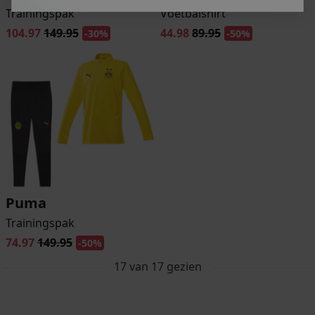
Trainingspak
Voetbalshirt
104.97
149.95
44.98
89.95
-30%
-50%
Puma
Trainingspak
74.97
149.95
-50%
17
van
17
gezien