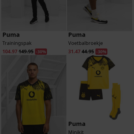
Puma
Puma
Trainingspak
Voetbalbroekje
104.97
149.95
31.47
44.95
-30%
-30%
Puma
Minikit