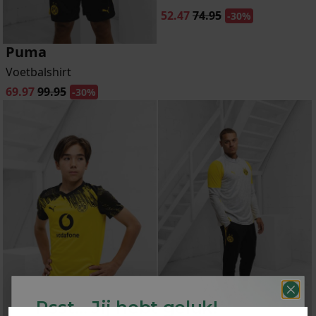
52.47
74.95
-30%
Puma
Voetbalshirt
69.97
99.95
-30%
Psst... Jij hebt geluk!