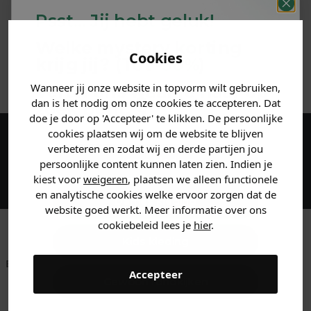
Psst... Jij hebt geluk!
MATERIAAL & WASVOORSCHRIFT
Welke mystery
korting
Cookies
krijg jij? (Tot
-30%
)
ANDERE BESTELDEN OOK
Wanneer jij onze website in topvorm wilt gebruiken,
Vertel ons waar je naar op
dan is het nodig om onze cookies te accepteren. Dat
zoek bent. 👇
doe je door op 'Accepteer' te klikken. De persoonlijke
cookies plaatsen wij om de website te blijven
verbeteren en zodat wij en derde partijen jou
Maak een account aan en ontvang 5%
Heren kleding
persoonlijke content kunnen laten zien. Indien je
korting op je eerste bestelling!
kiest voor
weigeren
, plaatsen we alleen functionele
en analytische cookies welke ervoor zorgen dat de
Dames kleding
website goed werkt. Meer informatie over ons
cookiebeleid lees je
hier
.
Kids kleding
Betaal achteraf met
Voor 23:59 besteld
Klanten beoordelen
Accepteer
Klarna
is morgen in huis!*
ons met een 9,6!
Gewoon rondkijken