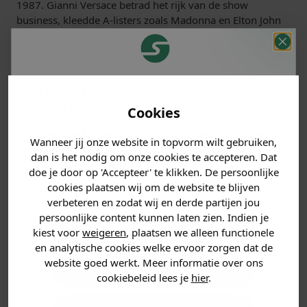
1987. Gianni Versace betrad het rijk van de show
business, kleedde A-listers zoals Madonna en Elton John
voor zijn catwalk shows en showde supermodellen zoals
Claudia Schiffer en Naomi Campbell. Na het overlijden
van Gianni, nam Donatella, zijn zus, het eigendom van
het label over.
Je hebt een mystery
Versace voor dames online
korting ontvangen!
Cookies
kopen
Vertel ons waar je naar op
Wanneer jij onze website in topvorm wilt gebruiken,
zoek bent en claim direct
De Versace damescollectie is ongelooflijk breed; van
dan is het nodig om onze cookies te accepteren. Dat
Versace schoenen tot Versace shirts tot een Versace hoed,
jouw
korting
.
doe je door op 'Accepteer' te klikken. De persoonlijke
de Versace collectie heeft het allemaal! Wil je Versace
cookies plaatsen wij om de website te blijven
kleding online kopen? Soccerfanshop heeft een van de
verbeteren en zodat wij en derde partijen jou
breedste selecties van het merk. Versace is een van de
persoonlijke content kunnen laten zien. Indien je
vele merken die bij Soccerfanshop verkrijgbaar zijn.
Heren kleding
kiest voor
weigeren
, plaatsen we alleen functionele
Versace sneakers voor dames
en analytische cookies welke ervoor zorgen dat de
website goed werkt. Meer informatie over ons
Dames kleding
Ben je op zoek naar een winkel met een groot
cookiebeleid lees je
hier
.
assortiment Versace sneakers? Dan ben je bij ons aan het
juiste adres! Er zijn een aantal geweldige Versace