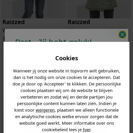
Raizzed
Raizzed
Winterjas
Winterjas
39.99
79.95
44.99
89.95
-50%
-50%
Psst... Jij hebt geluk!
Welke mystery
korting
Cookies
krijg jij? (Tot
-30%
)
Wanneer jij onze website in topvorm wilt gebruiken,
Vertel ons waar je naar op
dan is het nodig om onze cookies te accepteren. Dat
zoek bent. 👇
doe je door op 'Accepteer' te klikken. De persoonlijke
cookies plaatsen wij om de website te blijven
verbeteren en zodat wij en derde partijen jou
Heren kleding
persoonlijke content kunnen laten zien. Indien je
kiest voor
weigeren
, plaatsen we alleen functionele
en analytische cookies welke ervoor zorgen dat de
Dames kleding
website goed werkt. Meer informatie over ons
cookiebeleid lees je
hier
.