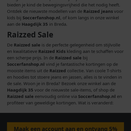
bieden je kind de bewegingsvrijheid die het nodig heeft.
Ontdek de nieuwste modellen van de
Raizzed jeans
voor
kids bij
Soccerfanshop.nl
, of kom langs in onze winkel
aan de
Haagdijk 35
in Breda.
Raizzed Sale
De
Raizzed sale
is de perfecte gelegenheid om stijlvolle
en kwalitatieve
Raizzed Kids
kleding aan te schaffen voor
een scherpe prijs. In de
Raizzed sale
bij
Soccerfanshop.nl
vind je fantastische kortingen op de
mooiste items uit de
Raizzed
collectie. Van coole T-shirts
en hoodies tot stoere jeans en jassen, alles is te vinden in
de sale. Woon je in Breda? Bezoek onze winkel aan de
Haagdijk 35
voor de nieuwste sale-items, of shop de
Raizzed sale
eenvoudig online via
Soccerfanshop.nl
en
profiteer van geweldige kortingen. Wat is veranderd:
Maak een account aan en ontvang 5%