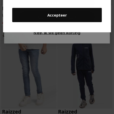
Kids kleding
Raizzed
Raizzed
Accepteer
Winterjas
Korte Broek
Gewoon rondkijken
44.99
89.95
17.99
39.95
-50%
-55%
Nee, ik wil geen korting
Raizzed
Raizzed