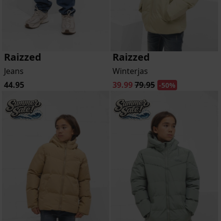
Raizzed
Raizzed
Jeans
Winterjas
44.95
39.99
79.95
-50%