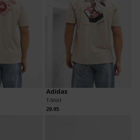
Marokko
Nigeria
MID SEASON-SALE KIDS
Portugal
Spanje
Adidas
T-Shirt
29.95