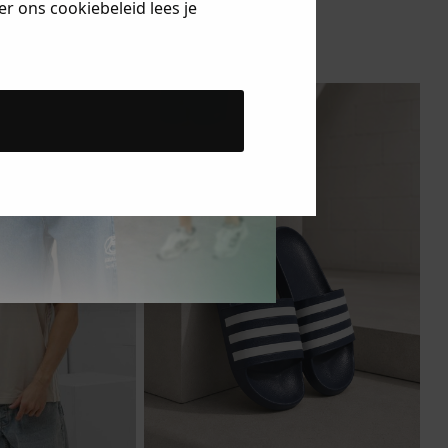
Adidas
r ons cookiebeleid lees je
T-Shirt
27.95