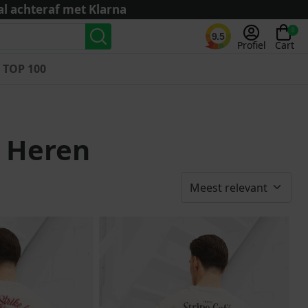
al achteraf met Klarna
0
9.5
Profiel
Cart
TOP 100
Landenteams
Nederland
 Heren
Algerije
Argentinië
België
Curaçao
Duitsland
Engeland
Frankrijk
Italië
Kroatië