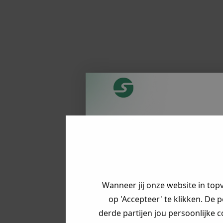
Je hebt een m
korting ontva
Vertel ons waa
op zoek bent 
Wanneer jij onze website in top
direct jouw
ko
op 'Accepteer' te klikken. De 
derde partijen jou persoonlijke c
Heren kle