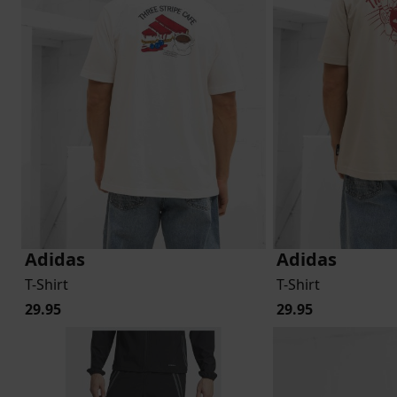
lubs
MID SEASON-SALE DAMES
çe
ay
Adidas
Adidas
T-Shirt
T-Shirt
29.95
29.95