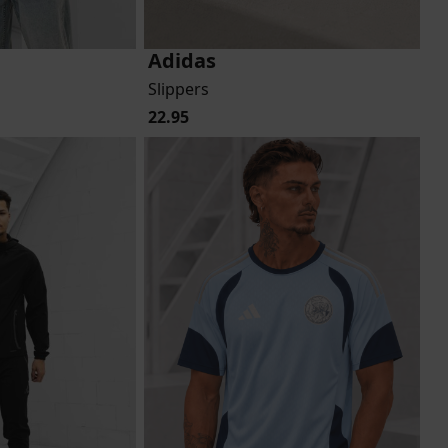
Adidas
Slippers
22.95