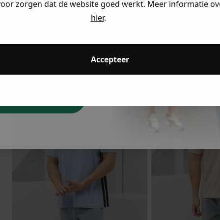
voor zorgen dat de website goed werkt. Meer informatie ove
hier
.
eding
Accepteer
ding
dkijken