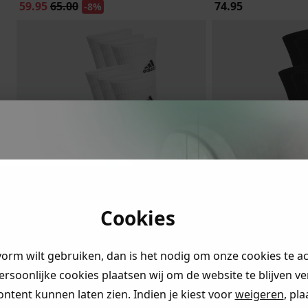
59.95
65.00
74.95
-8%
ystery
ngen!
Cookies
Adidas
Adidas
r je naar
Sokken
Sokken
en claim
vorm wilt gebruiken, dan is het nodig om onze cookies te a
22.95
22.95
rting
.
persoonlijke cookies plaatsen wij om de website te blijven v
ontent kunnen laten zien. Indien je kiest voor
weigeren
, pl
ding