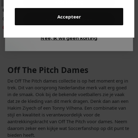
Kids kleding
Off The Pitch
Accepteer
Overhemd
Gewoon rondkijken
69.95
99.95
-30%
13
van
13
gezien
Nee, ik wil geen korting
Off The Pitch Dames
De Off The Pitch dames collectie is op het moment erg in
trek. Dit van oorsprong Nederlandse merk valt erg goed
in de smaak. Ook bij de bekende voetballers zie je vaak
dat ze de kleding van dit merk dragen. Denk dan aan een
Hakim Ziyech of een Tonny Vilhena. Een combinatie van
stijl en kwaliteit is verantwoordelijk voor de
aantrekkingskracht van Off The Pitch voor dames. Neem
daarom zeker een kijkje wat Soccerfanshop op dit punt te
bieden heeft.