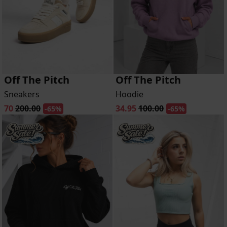
Off The Pitch
Off The Pitch
Sneakers
Hoodie
70
200.00
34.95
100.00
-65%
-65%