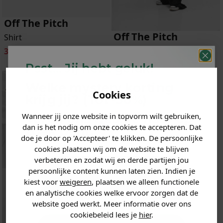
Off The Pitch
Off The Pitch
Shirt
Set
35.95
89.95
-60%
87.95
219.95
-60%
Psst... Jij hebt geluk!
Welke mystery
korting
Cookies
krijg jij? (Tot
-30%
)
Wanneer jij onze website in topvorm wilt gebruiken,
Vertel ons waar je naar op
dan is het nodig om onze cookies te accepteren. Dat
zoek bent. 👇
doe je door op 'Accepteer' te klikken. De persoonlijke
cookies plaatsen wij om de website te blijven
verbeteren en zodat wij en derde partijen jou
Heren kleding
persoonlijke content kunnen laten zien. Indien je
kiest voor
weigeren
, plaatsen we alleen functionele
en analytische cookies welke ervoor zorgen dat de
Dames kleding
website goed werkt. Meer informatie over ons
cookiebeleid lees je
hier
.