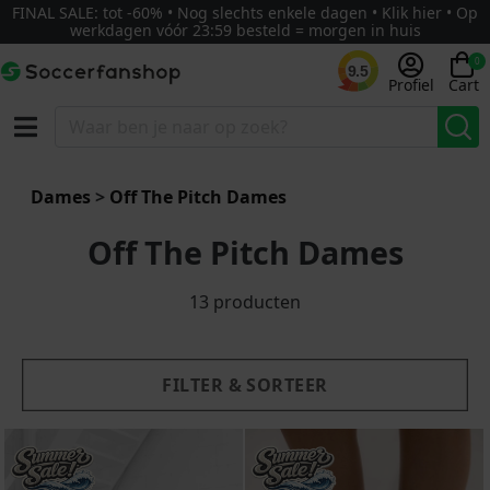
FINAL SALE: tot -60% • Nog slechts enkele dagen • Klik hier • Op
werkdagen vóór 23:59 besteld = morgen in huis
0
9.5
Profiel
Cart
g - laag
Nieuw
Dames
>
Off The Pitch Dames
Off The Pitch Dames
13 producten
FILTER & SORTEER