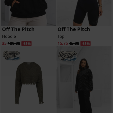
Off The Pitch
Off The Pitch
Hoodie
Top
35
100.00
15.75
45.00
-65%
-65%