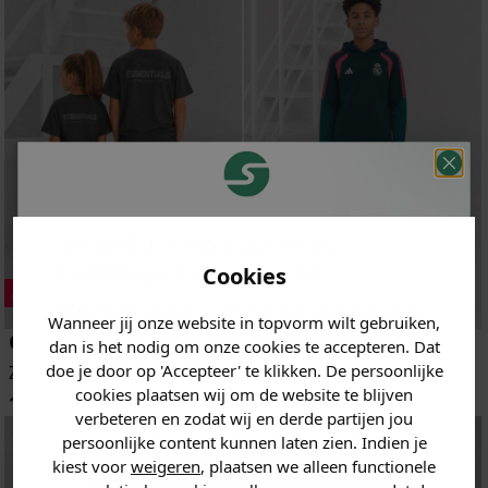
Je hebt een mystery
korting ontvangen!
Cookies
Vertel ons waar je naar op
Wanneer jij onze website in topvorm wilt gebruiken,
zoek bent en claim direct
Cou7ure Essentials
Adidas
dan is het nodig om onze cookies te accepteren. Dat
jouw
korting
.
doe je door op 'Accepteer' te klikken. De persoonlijke
Zomersetje
Hoodie
cookies plaatsen wij om de website te blijven
109.95
54.95
verbeteren en zodat wij en derde partijen jou
persoonlijke content kunnen laten zien. Indien je
Heren kleding
kiest voor
weigeren
, plaatsen we alleen functionele