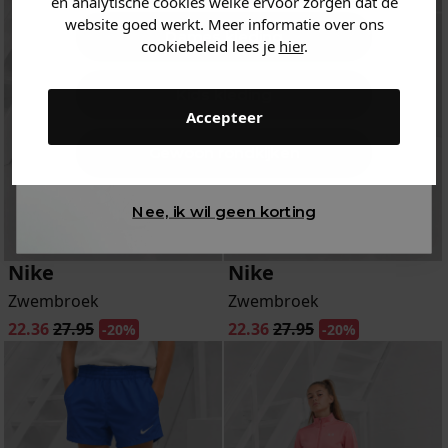
en analytische cookies welke ervoor zorgen dat de
website goed werkt. Meer informatie over ons
Dames kleding
cookiebeleid lees je
hier
.
Kids kleding
Accepteer
Gewoon rondkijken
Nee, ik wil geen korting
Nike
Nike
Zwembroek
Zwembroek
22.36
27.95
22.36
27.95
-20%
-20%