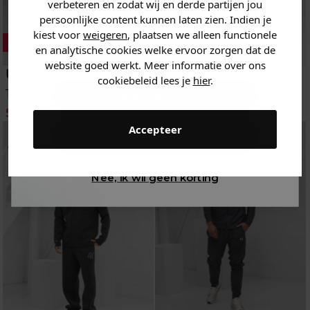
verbeteren en zodat wij en derde partijen jou
Heren kleding
persoonlijke content kunnen laten zien. Indien je
kiest voor
weigeren
, plaatsen we alleen functionele
en analytische cookies welke ervoor zorgen dat de
Dames kleding
website goed werkt. Meer informatie over ons
Under Armour
24 Uomo
cookiebeleid lees je
hier
.
Trainingspak
Trainingspak
Kids kleding
54.95
59.95
85.95
139.95
-8%
-39%
Accepteer
Gewoon rondkijken
Nee, ik wil geen korting