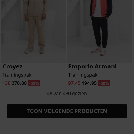
Croyez
Emporio Armani
Trainingspak
Trainingspak
130
270.00
97.45
194.95
-52%
-50%
48
van
480
gezien
TOON VOLGENDE PRODUCTEN