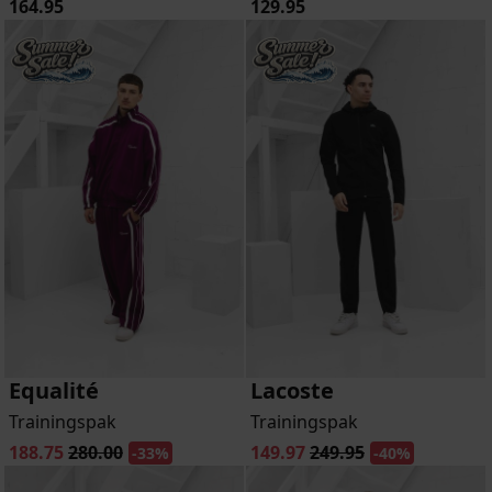
164.95
129.95
Equalité
Lacoste
Trainingspak
Trainingspak
188.75
280.00
149.97
249.95
-33%
-40%