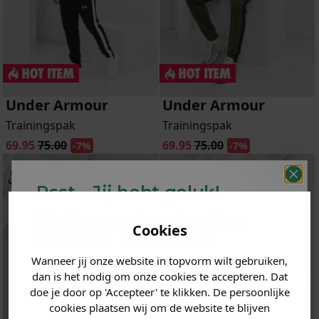
Under Armour
Under Armour
Trainingspak
Trainingspak
69.95
75.00
69.95
75.00
-7%
-7%
Psst... Jij hebt geluk!
Welke mystery
korting
Cookies
krijg jij? (Tot
-30%
)
Wanneer jij onze website in topvorm wilt gebruiken,
Vertel ons waar je naar op
dan is het nodig om onze cookies te accepteren. Dat
zoek bent. 👇
doe je door op 'Accepteer' te klikken. De persoonlijke
cookies plaatsen wij om de website te blijven