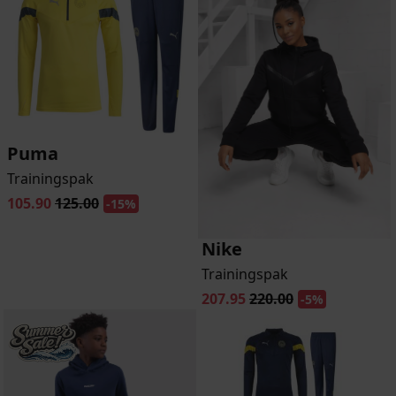
Puma
Trainingspak
105.90
125.00
-15%
Nike
Trainingspak
207.95
220.00
-5%