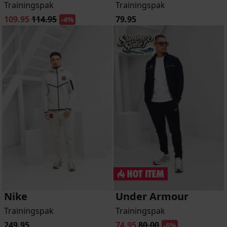
Trainingspak
Trainingspak
109.95
114.95
79.95
-4%
Nike
Under Armour
Trainingspak
Trainingspak
249.95
74.95
80.00
-6%