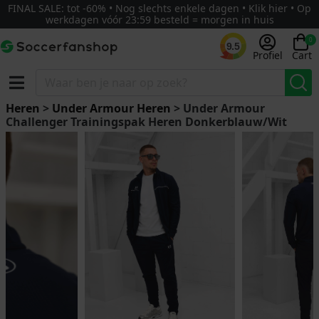
FINAL SALE: tot -60% • Nog slechts enkele dagen • Klik hier • Op
werkdagen vóór 23:59 besteld = morgen in huis
0
9.5
Profiel
Cart
Heren
>
Under Armour Heren
> Under Armour
Challenger Trainingspak Heren Donkerblauw/Wit