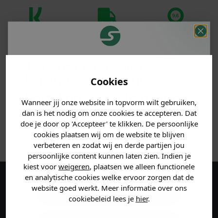
Klanten
Betaal achteraf
Voor 23:59 besteld
beoordelen ons
met Klarna
is morgen in huis!*
met een 9,6!
Je hebt een mystery
korting ontvangen!
Cookies
PRODUCTINFORMATIE
Vertel ons waar je naar op
Wanneer jij onze website in topvorm wilt gebruiken,
MATERIAAL & WASVOORSCHRIFT
zoek bent en claim direct
dan is het nodig om onze cookies te accepteren. Dat
jouw
korting
.
doe je door op 'Accepteer' te klikken. De persoonlijke
ANDERE BESTELDEN OOK
cookies plaatsen wij om de website te blijven
verbeteren en zodat wij en derde partijen jou
persoonlijke content kunnen laten zien. Indien je
Heren kleding
kiest voor
weigeren
, plaatsen we alleen functionele
en analytische cookies welke ervoor zorgen dat de
Maak een account aan en ontvang 5%
website goed werkt. Meer informatie over ons
Dames kleding
cookiebeleid lees je
hier
.
korting op je eerste bestelling!