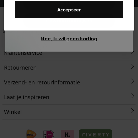
Kids kleding
Accepteer
Gewoon rondkijken
Betaal achteraf met
Voor 23:59 besteld
Klanten beoordelen
Klarna
is morgen in huis!*
ons met een 9,6!
Nee, ik wil geen korting
Klantenservice
Retourneren
Verzend- en retourinformatie
Laat je inspireren
Winkel