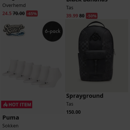
Overhemd
Tas
24.5
70.00
-65%
39.99
80
-50%
Sprayground
Tas
150.00
Puma
Sokken