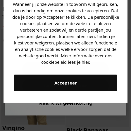
Wanneer jij onze website in topvorm wilt gebruiken,
Vertel ons waar je naar op
Black Bananas
dan is het nodig om onze cookies te accepteren. Dat
zoek bent. 👇
doe je door op 'Accepteer' te klikken. De persoonlijke
Tas
cookies plaatsen wij om de website te blijven
23.99
60
-60%
verbeteren en zodat wij en derde partijen jou
Heren kleding
persoonlijke content kunnen laten zien. Indien je
kiest voor
weigeren
, plaatsen we alleen functionele
en analytische cookies welke ervoor zorgen dat de
Dames kleding
website goed werkt. Meer informatie over ons
cookiebeleid lees je
hier
.
Kids kleding
Accepteer
Gewoon rondkijken
Nee, ik wil geen korting
Vingino
Black Bananas