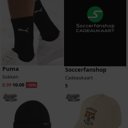
Puma
Soccerfanshop
Sokken
Cadeaukaart
8.99
10.00
-10%
5