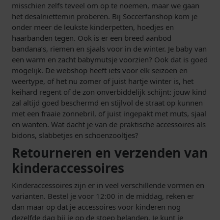
misschien zelfs teveel om op te noemen, maar we gaan
het desalniettemin proberen. Bij Soccerfanshop kom je
onder meer de leukste kinderpetten, hoedjes en
haarbanden tegen. Ook is er een breed aanbod
bandana’s, riemen en sjaals voor in de winter. Je baby van
een warm en zacht babymutsje voorzien? Ook dat is goed
mogelijk. De webshop heeft iets voor elk seizoen en
weertype, of het nu zomer of juist hartje winter is, het
keihard regent of de zon onverbiddelijk schijnt: jouw kind
zal altijd goed beschermd en stijlvol de straat op kunnen
met een fraaie zonnebril, of juist ingepakt met muts, sjaal
en wanten. Wat dacht je van de praktische accessoires als
bidons, slabbetjes en schoenzooltjes?
Retourneren en verzenden van
kinderaccessoires
Kinderaccessoires zijn er in veel verschillende vormen en
varianten. Bestel je voor 12:00 in de middag, reken er
dan maar op dat je accessoires voor kinderen nog
dezelfde dag bij je op de stoep belanden. Je kunt je