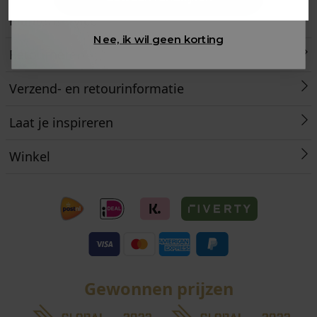
Klantenservice
Nee, ik wil geen korting
Retourneren
Verzend- en retourinformatie
Laat je inspireren
Winkel
Gewonnen prijzen