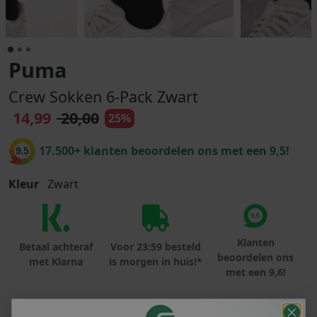
Puma
Crew Sokken 6-Pack Zwart
14,99
20,00
25%
17.500+ klanten beoordelen ons met een 9,5!
9.5
Kleur
Zwart
Klanten
Betaal achteraf
Voor 23:59 besteld
beoordelen ons
met Klarna
is morgen in huis!*
met een 9,6!