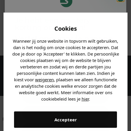
PRODUCTINFORMATIE
Je hebt een mystery
MATERIAAL & WASVOORSCHRIFT
korting ontvangen!
Cookies
Vertel ons waar je naar op
ANDERE BESTELDEN OOK
Wanneer jij onze website in topvorm wilt gebruiken,
zoek bent en claim direct
dan is het nodig om onze cookies te accepteren. Dat
jouw
korting
.
doe je door op 'Accepteer' te klikken. De persoonlijke
cookies plaatsen wij om de website te blijven
verbeteren en zodat wij en derde partijen jou
Maak een account aan en ontvang 5%
persoonlijke content kunnen laten zien. Indien je
korting op je eerste bestelling!
Heren kleding
kiest voor
weigeren
, plaatsen we alleen functionele
en analytische cookies welke ervoor zorgen dat de
website goed werkt. Meer informatie over ons
Dames kleding
cookiebeleid lees je
hier
.
Kids kleding
Betaal achteraf met
Voor 23:59 besteld
Klanten beoordelen
Accepteer
Klarna
is morgen in huis!*
ons met een 9,6!
Gewoon rondkijken