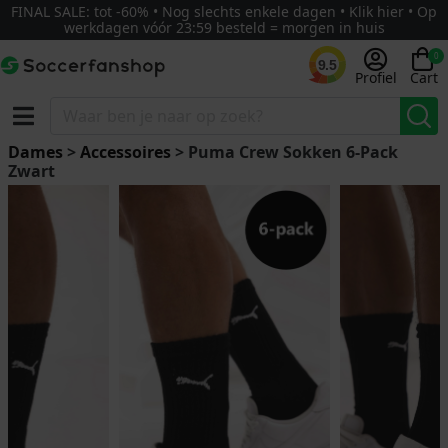
FINAL SALE: tot -60% • Nog slechts enkele dagen • Klik hier • Op
werkdagen vóór 23:59 besteld = morgen in huis
0
9.5
Profiel
Cart
Dames
>
Accessoires
> Puma Crew Sokken 6-Pack
Zwart