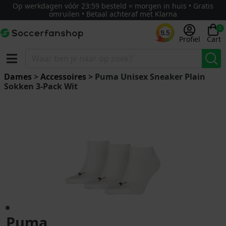
Op werkdagen vóór 23:59 besteld = morgen in huis • Gratis
omruilen • Betaal achteraf met Klarna
0
9.5
Profiel
Cart
Dames
>
Accessoires
> Puma Unisex Sneaker Plain
Sokken 3-Pack Wit
Puma