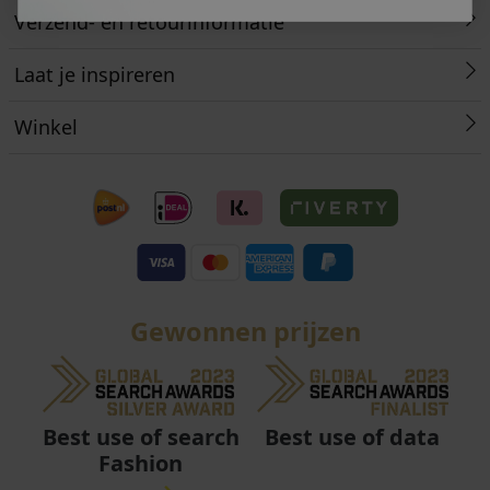
Verzend- en retourinformatie
Laat je inspireren
Winkel
Gewonnen prijzen
Best use of data
Best use of search
Fashion