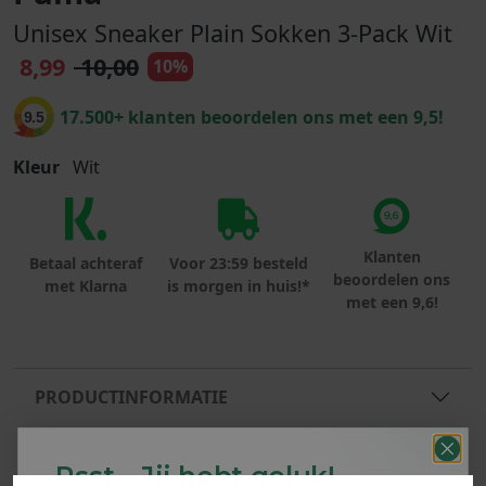
Unisex Sneaker Plain Sokken 3-Pack Wit
8,99
10,00
10%
17.500+ klanten beoordelen ons met een 9,5!
9.5
Kleur
Wit
Klanten
Betaal achteraf
Voor 23:59 besteld
beoordelen ons
met Klarna
is morgen in huis!*
met een 9,6!
PRODUCTINFORMATIE
MATERIAAL & WASVOORSCHRIFT
Psst... Jij hebt geluk!