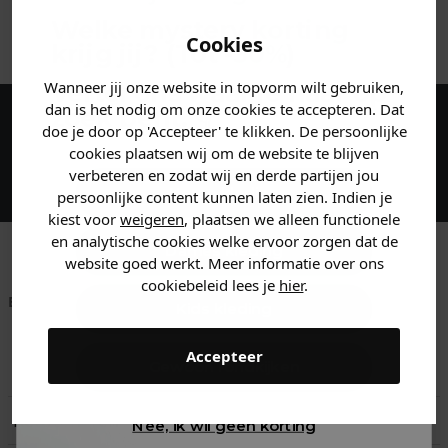
ANDERE BESTELDEN OOK
Welke mystery
korting
Cookies
krijg jij? (Tot
-30%
)
Wanneer jij onze website in topvorm wilt gebruiken,
Vertel ons waar je naar op
dan is het nodig om onze cookies te accepteren. Dat
zoek bent. 👇
doe je door op 'Accepteer' te klikken. De persoonlijke
Maak een account aan en ontvang 5%
cookies plaatsen wij om de website te blijven
korting op je eerste bestelling!
verbeteren en zodat wij en derde partijen jou
Heren kleding
persoonlijke content kunnen laten zien. Indien je
kiest voor
weigeren
, plaatsen we alleen functionele
en analytische cookies welke ervoor zorgen dat de
Dames kleding
website goed werkt. Meer informatie over ons
cookiebeleid lees je
hier
.
Betaal achteraf met
Voor 23:59 besteld
Klanten beoordelen
Kids kleding
Klarna
is morgen in huis!*
ons met een 9,6!
Accepteer
Gewoon rondkijken
Klantenservice
Retourneren
Nee, ik wil geen korting