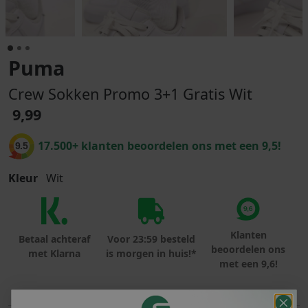
Puma
Crew Sokken Promo 3+1 Gratis Wit
9,99
17.500+ klanten beoordelen ons met een 9,5!
9.5
Kleur
Wit
Klanten
Betaal achteraf
Voor 23:59 besteld
beoordelen ons
met Klarna
is morgen in huis!*
met een 9,6!