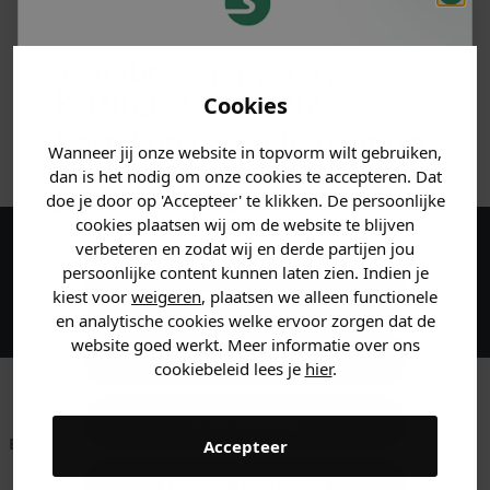
PRODUCTINFORMATIE
Je hebt een mystery
MATERIAAL & WASVOORSCHRIFT
korting ontvangen!
Cookies
Vertel ons waar je naar op
ANDERE BESTELDEN OOK
Wanneer jij onze website in topvorm wilt gebruiken,
zoek bent en claim direct
dan is het nodig om onze cookies te accepteren. Dat
jouw
korting
.
doe je door op 'Accepteer' te klikken. De persoonlijke
cookies plaatsen wij om de website te blijven
verbeteren en zodat wij en derde partijen jou
Maak een account aan en ontvang 5%
persoonlijke content kunnen laten zien. Indien je
korting op je eerste bestelling!
Heren kleding
kiest voor
weigeren
, plaatsen we alleen functionele
en analytische cookies welke ervoor zorgen dat de
website goed werkt. Meer informatie over ons
Dames kleding
cookiebeleid lees je
hier
.
Kids kleding
Betaal achteraf met
Voor 23:59 besteld
Klanten beoordelen
Accepteer
Klarna
is morgen in huis!*
ons met een 9,6!
Gewoon rondkijken