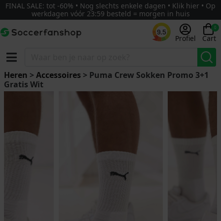
FINAL SALE: tot -60% • Nog slechts enkele dagen • Klik hier • Op
werkdagen vóór 23:59 besteld = morgen in huis
0
9.5
Profiel
Cart
Heren
>
Accessoires
> Puma Crew Sokken Promo 3+1
Gratis Wit