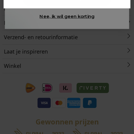
Klantenservice
Nee, ik wil geen korting
Retourneren
Verzend- en retourinformatie
Laat je inspireren
Winkel
Gewonnen prijzen