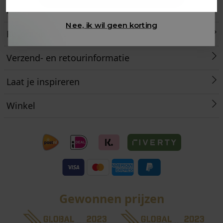
Klantenservice
Nee, ik wil geen korting
Retourneren
Verzend- en retourinformatie
Laat je inspireren
Winkel
Gewonnen prijzen