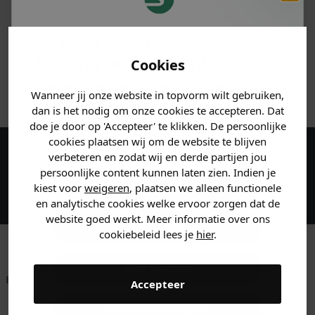
PRODUCTINFORMATIE
Je hebt een mystery
MATERIAAL & WASVOORSCHRIFT
korting ontvangen!
Cookies
ANDERE BESTELDEN OOK
Vertel ons waar je naar op
Wanneer jij onze website in topvorm wilt gebruiken,
zoek bent en claim direct
dan is het nodig om onze cookies te accepteren. Dat
jouw
korting
.
doe je door op 'Accepteer' te klikken. De persoonlijke
cookies plaatsen wij om de website te blijven
verbeteren en zodat wij en derde partijen jou
Maak een account aan en ontvang 5%
persoonlijke content kunnen laten zien. Indien je
korting op je eerste bestelling!
Heren kleding
kiest voor
weigeren
, plaatsen we alleen functionele
en analytische cookies welke ervoor zorgen dat de
website goed werkt. Meer informatie over ons
Dames kleding
cookiebeleid lees je
hier
.
Kids kleding
Betaal achteraf met
Voor 23:59 besteld
Klanten beoordelen
Accepteer
Klarna
is morgen in huis!*
ons met een 9,6!
Gewoon rondkijken