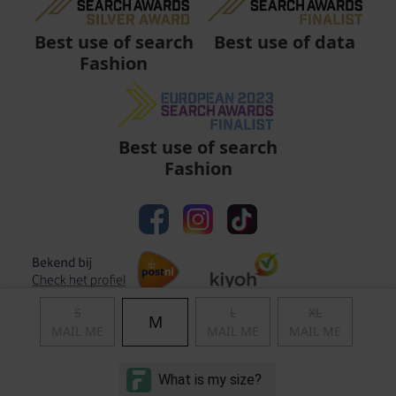
Best use of data
Best use of search
Fashion
Best use of search
Fashion
S
L
XL
M
MAIL ME
MAIL ME
MAIL ME
Algemene voorwaarden
|
Privacy
|
Cookies