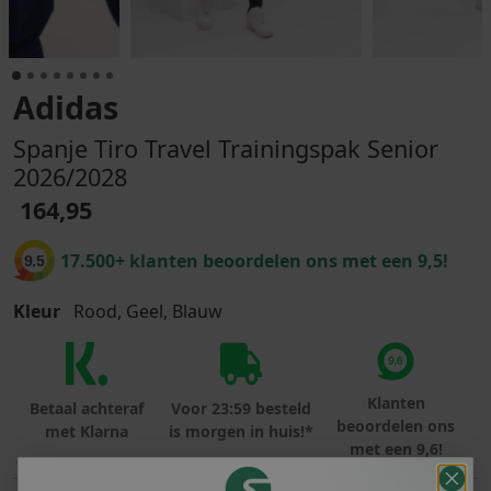
Adidas
Spanje Tiro Travel Trainingspak Senior
2026/2028
164,95
17.500+ klanten beoordelen ons met een 9,5!
9.5
Kleur
Rood, Geel, Blauw
Klanten
Betaal achteraf
Voor 23:59 besteld
beoordelen ons
met Klarna
is morgen in huis!*
met een 9,6!