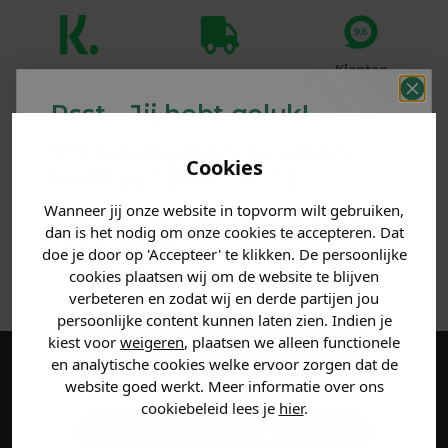
Klanten
Betaal achteraf
Voor 23:59 besteld
beoordelen ons
met Klarna
is morgen in huis!*
Psst... Jij hebt geluk!
met een 9,6!
Welke mystery
korting
PRODUCTINFORMATIE
Cookies
krijg jij? (Tot
-30%
)
Wanneer jij onze website in topvorm wilt gebruiken,
Vertel ons waar je naar op
MATERIAAL & WASVOORSCHRIFT
dan is het nodig om onze cookies te accepteren. Dat
zoek bent. 👇
doe je door op 'Accepteer' te klikken. De persoonlijke
ANDERE BESTELDEN OOK
cookies plaatsen wij om de website te blijven
verbeteren en zodat wij en derde partijen jou
Heren kleding
persoonlijke content kunnen laten zien. Indien je
kiest voor
weigeren
, plaatsen we alleen functionele
en analytische cookies welke ervoor zorgen dat de
Dames kleding
Maak een account aan en ontvang 5%
website goed werkt. Meer informatie over ons
cookiebeleid lees je
hier
.
korting op je eerste bestelling!
Kids kleding