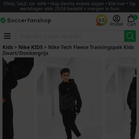
FINAL SALE: tot -60% • Nog slechts enkele dagen • Klik hier • Op
werkdagen vóór 23:59 besteld = morgen in huis
0
9.5
Profiel
Cart
Kids
>
Nike KIDS
> Nike Tech Fleece Trainingspak Kids
Zwart/Donkergrijs