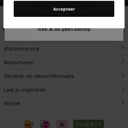
Accepteer
Gewoon rondkijken
Betaal achteraf met
Voor 23:59 besteld
Klanten beoordelen
Nee, ik wil geen korting
Klarna
is morgen in huis!*
ons met een 9,6!
Klantenservice
Retourneren
Verzend- en retourinformatie
Laat je inspireren
Winkel