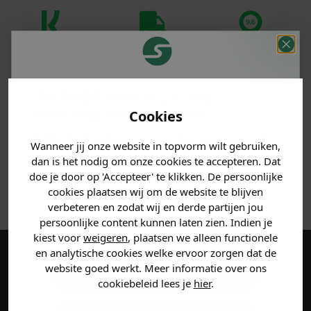
Klanten
Betaal achteraf
Voor 23:59 besteld
beoordelen ons
met Klarna
is morgen in huis!*
met een 9,6!
Je hebt een mystery
korting ontvangen!
PRODUCTINFORMATIE
Cookies
Vertel ons waar je naar op
Wanneer jij onze website in topvorm wilt gebruiken,
MATERIAAL & WASVOORSCHRIFT
zoek bent en claim direct
dan is het nodig om onze cookies te accepteren. Dat
jouw
korting
.
doe je door op 'Accepteer' te klikken. De persoonlijke
ANDERE BESTELDEN OOK
cookies plaatsen wij om de website te blijven
verbeteren en zodat wij en derde partijen jou
persoonlijke content kunnen laten zien. Indien je
Heren kleding
kiest voor
weigeren
, plaatsen we alleen functionele
en analytische cookies welke ervoor zorgen dat de
Maak een account aan en ontvang 5%
website goed werkt. Meer informatie over ons
Dames kleding
cookiebeleid lees je
hier
.
korting op je eerste bestelling!