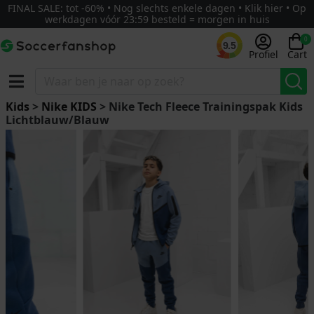
FINAL SALE: tot -60% • Nog slechts enkele dagen • Klik hier • Op
werkdagen vóór 23:59 besteld = morgen in huis
0
9.5
Profiel
Cart
Kids
>
Nike KIDS
> Nike Tech Fleece Trainingspak Kids
Lichtblauw/Blauw