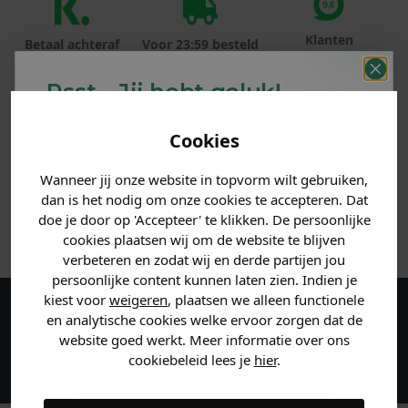
Klanten
Betaal achteraf
Voor 23:59 besteld
beoordelen ons
met Klarna
is morgen in huis!*
met een 9,6!
Psst... Jij hebt geluk!
Welke mystery
korting
PRODUCTINFORMATIE
Cookies
krijg jij? (Tot
-30%
)
MATERIAAL & WASVOORSCHRIFT
Wanneer jij onze website in topvorm wilt gebruiken,
Vertel ons waar je naar op
dan is het nodig om onze cookies te accepteren. Dat
zoek bent. 👇
doe je door op 'Accepteer' te klikken. De persoonlijke
ANDERE BESTELDEN OOK
cookies plaatsen wij om de website te blijven
verbeteren en zodat wij en derde partijen jou
Heren kleding
persoonlijke content kunnen laten zien. Indien je
kiest voor
weigeren
, plaatsen we alleen functionele
en analytische cookies welke ervoor zorgen dat de
Maak een account aan en ontvang 5%
Dames kleding
website goed werkt. Meer informatie over ons
korting op je eerste bestelling!
cookiebeleid lees je
hier
.
Kids kleding