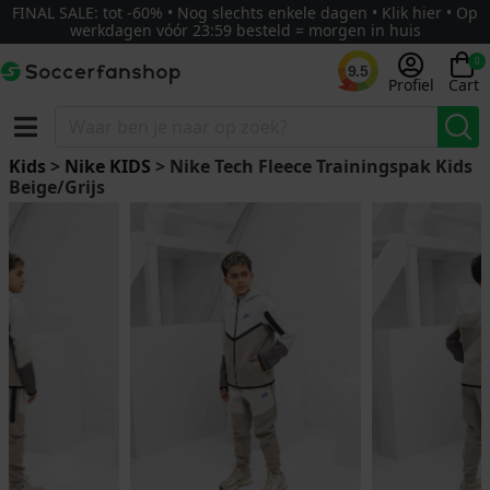
FINAL SALE: tot -60% • Nog slechts enkele dagen • Klik hier • Op
werkdagen vóór 23:59 besteld = morgen in huis
0
9.5
Profiel
Cart
Kids
>
Nike KIDS
> Nike Tech Fleece Trainingspak Kids
Beige/Grijs