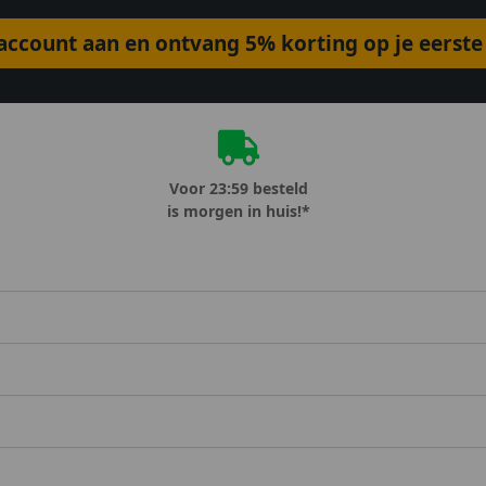
ccount aan en ontvang 5% korting op je eerste 
Voor 23:59 besteld
is morgen in huis!*