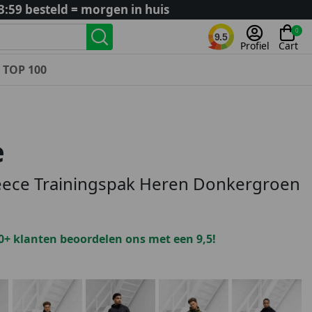
3:59 besteld = morgen in huis
0
9.5
Profiel
Cart
TOP 100
Landenteams
Nederland
e
Algerije
Argentinië
eece Trainingspak Heren Donkergroen
België
Curaçao
Duitsland
0+ klanten beoordelen ons met een 9,5!
Engeland
Frankrijk
Italië
Kroatië