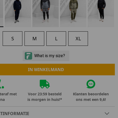
Marokko
Nigeria
MID SEASON-SALE KIDS
Portugal
Spanje
S
M
L
XL
IN WINKELMAND
teraf met
Voor 23:59 besteld
Klanten beoordelen
rna
is morgen in huis!*
ons met een 9,6!
TINFORMATIE