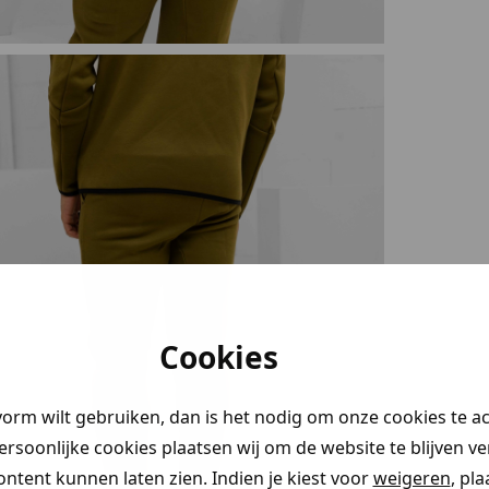
stery
Cookies
en!
vorm wilt gebruiken, dan is het nodig om onze cookies te a
 je naar op
persoonlijke cookies plaatsen wij om de website te blijven v
aim direct
ontent kunnen laten zien. Indien je kiest voor
weigeren
, pl