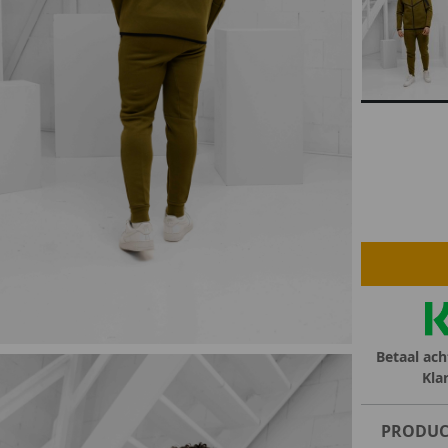
lubs
MID SEASON-SALE DAMES
çe
ay
Betaal ach
Kla
PRODUC