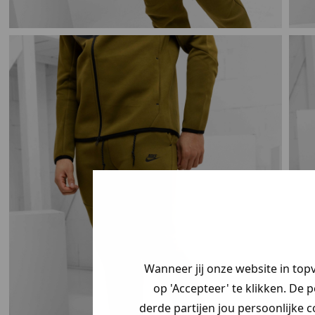
Je hebt een my
korting ontvang
Wanneer jij onze website in top
Vertel ons waar
op 'Accepteer' te klikken. De 
zoek bent en cl
derde partijen jou persoonlijke c