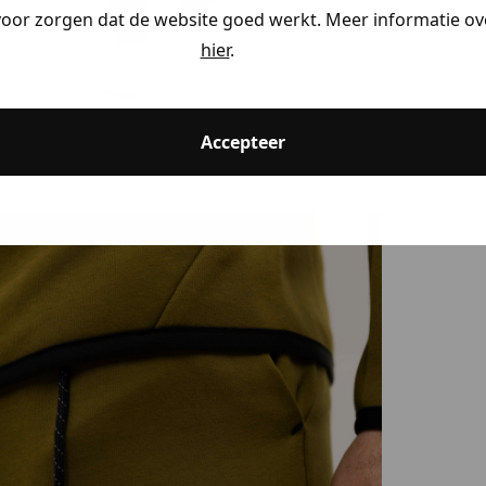
voor zorgen dat de website goed werkt. Meer informatie ove
hier
.
ding
Accepteer
ding
ding
kijken