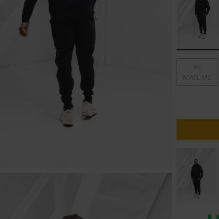
lubs
MID SEASON-SALE DAMES
çe
ay
XS
MAIL ME