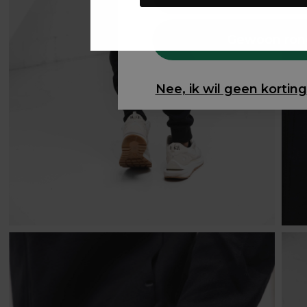
Gewoon ron
Nee, ik wil geen korting