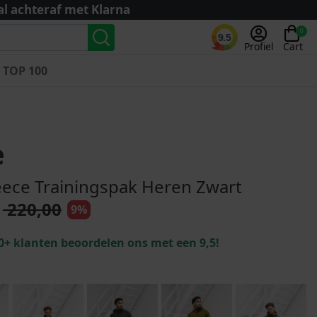
al achteraf met Klarna
0
9.5
Profiel
Cart
TOP 100
Landenteams
Nederland
e
Algerije
Argentinië
eece Trainingspak Heren Zwart
België
220,00
9%
Curaçao
Duitsland
0+ klanten beoordelen ons met een 9,5!
Engeland
Frankrijk
Italië
Kroatië