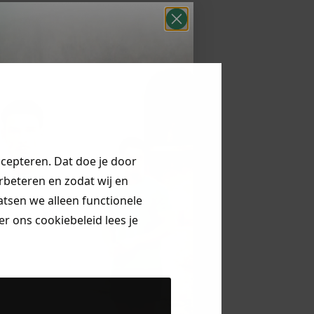
ccepteren. Dat doe je door
erbeteren en zodat wij en
aatsen we alleen functionele
r ons cookiebeleid lees je