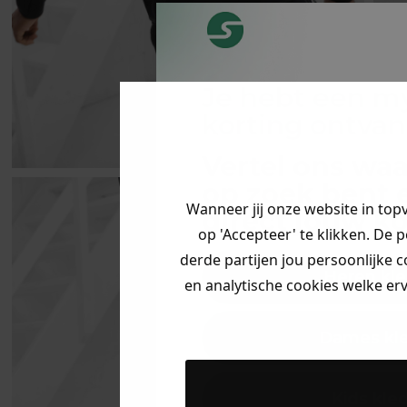
Je hebt een m
korting ontva
Vertel ons waa
op zoek bent 
Wanneer jij onze website in top
direct jouw
ko
op 'Accepteer' te klikken. De 
derde partijen jou persoonlijke c
Heren kle
en analytische cookies welke er
Dames kl
Kids kle