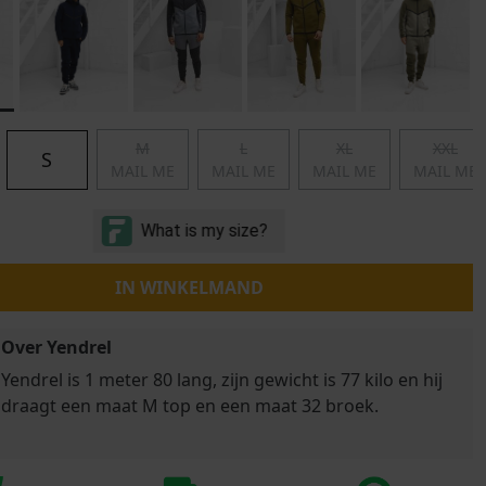
Marokko
Nigeria
MID SEASON-SALE KIDS
Portugal
Spanje
M
L
XL
XXL
S
MAIL ME
MAIL ME
MAIL ME
MAIL ME
IN WINKELMAND
Over Yendrel
Yendrel is 1 meter 80 lang, zijn gewicht is 77 kilo en hij
draagt een maat M top en een maat 32 broek.