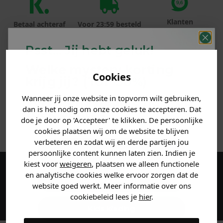
Klanten
Betaal achteraf
Voor 23:59 besteld
beoordelen ons
met Klarna
is morgen in huis!*
met een 9,6!
Psst... Jij hebt geluk!
Welke mystery
korting
PRODUCTINFORMATIE
Cookies
krijg jij? (Tot
-30%
)
MATERIAAL & WASVOORSCHRIFT
Wanneer jij onze website in topvorm wilt gebruiken,
Vertel ons waar je naar op
dan is het nodig om onze cookies te accepteren. Dat
zoek bent. 👇
doe je door op 'Accepteer' te klikken. De persoonlijke
ANDERE BESTELDEN OOK
cookies plaatsen wij om de website te blijven
verbeteren en zodat wij en derde partijen jou
Heren kleding
persoonlijke content kunnen laten zien. Indien je
kiest voor
weigeren
, plaatsen we alleen functionele
en analytische cookies welke ervoor zorgen dat de
Maak een account aan en ontvang 5%
Dames kleding
website goed werkt. Meer informatie over ons
korting op je eerste bestelling!
cookiebeleid lees je
hier
.
Kids kleding