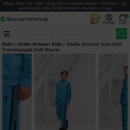
FINAL SALE: tot -60% • Nog slechts enkele dagen • Klik hier • Op
werkdagen vóór 23:59 besteld = morgen in huis
0
9.5
Profiel
Cart
Kids
>
Under Armour Kids
> Under Armour Icon Knit
Trainingspak Kids Blauw