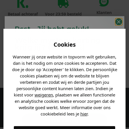
Klanten
Betaal achteraf
Voor 23:59 besteld
beoordelen ons
met Klarna
is morgen in huis!*
met een 9,6!
Psst... Jij hebt geluk!
Welke mystery
korting
PRODUCTINFORMATIE
Cookies
krijg jij? (Tot
-30%
)
MATERIAAL & WASVOORSCHRIFT
Wanneer jij onze website in topvorm wilt gebruiken,
Vertel ons waar je naar op
dan is het nodig om onze cookies te accepteren. Dat
zoek bent. 👇
doe je door op 'Accepteer' te klikken. De persoonlijke
ANDERE BESTELDEN OOK
cookies plaatsen wij om de website te blijven
verbeteren en zodat wij en derde partijen jou
Heren kleding
persoonlijke content kunnen laten zien. Indien je
kiest voor
weigeren
, plaatsen we alleen functionele
en analytische cookies welke ervoor zorgen dat de
Maak een account aan en ontvang 5%
Dames kleding
website goed werkt. Meer informatie over ons
korting op je eerste bestelling!
cookiebeleid lees je
hier
.
Kids kleding