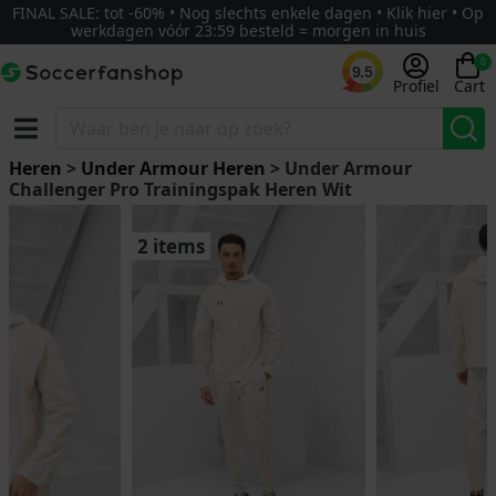
FINAL SALE: tot -60% • Nog slechts enkele dagen • Klik hier • Op
werkdagen vóór 23:59 besteld = morgen in huis
0
9.5
Profiel
Cart
Heren
>
Under Armour Heren
> Under Armour
Challenger Pro Trainingspak Heren Wit
2 items