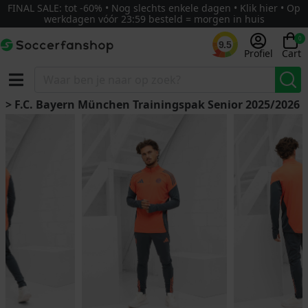
FINAL SALE: tot -60% • Nog slechts enkele dagen • Klik hier • Op
werkdagen vóór 23:59 besteld = morgen in huis
0
9.5
Profiel
Cart
> F.C. Bayern München Trainingspak Senior 2025/2026