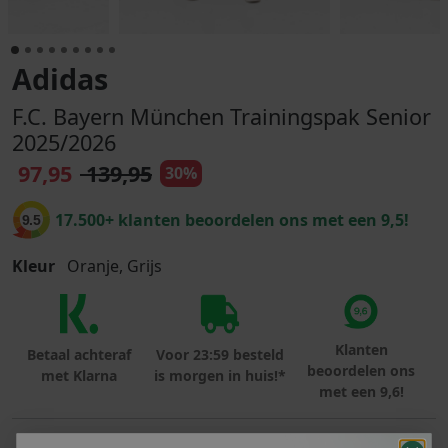
Adidas
F.C. Bayern München Trainingspak Senior
2025/2026
97,95
139,95
30%
17.500+ klanten beoordelen ons met een 9,5!
9.5
Kleur
Oranje, Grijs
Klanten
Betaal achteraf
Voor 23:59 besteld
beoordelen ons
met Klarna
is morgen in huis!*
met een 9,6!
PRODUCTINFORMATIE