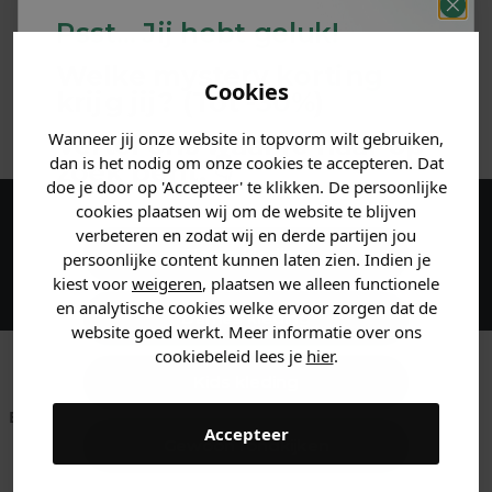
Psst... Jij hebt geluk!
MATERIAAL & WASVOORSCHRIFT
Welke mystery
korting
Cookies
krijg jij? (Tot
-30%
)
ANDERE BESTELDEN OOK
Wanneer jij onze website in topvorm wilt gebruiken,
Vertel ons waar je naar op
dan is het nodig om onze cookies te accepteren. Dat
zoek bent. 👇
doe je door op 'Accepteer' te klikken. De persoonlijke
cookies plaatsen wij om de website te blijven
verbeteren en zodat wij en derde partijen jou
Maak een account aan en ontvang 5%
Heren kleding
persoonlijke content kunnen laten zien. Indien je
korting op je eerste bestelling!
kiest voor
weigeren
, plaatsen we alleen functionele
en analytische cookies welke ervoor zorgen dat de
Dames kleding
website goed werkt. Meer informatie over ons
cookiebeleid lees je
hier
.
Kids kleding
Betaal achteraf met
Voor 23:59 besteld
Klanten beoordelen
Accepteer
Klarna
is morgen in huis!*
ons met een 9,6!
Gewoon rondkijken