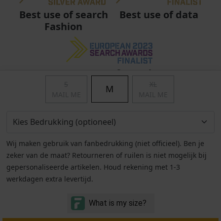
Best use of data
Best use of search
Fashion
Best use of search
Fashion
S
XL
M
MAIL ME
MAIL ME
Wij maken gebruik van fanbedrukking (niet officieel). Ben je
zeker van de maat? Retourneren of ruilen is niet mogelijk bij
gepersonaliseerde artikelen. Houd rekening met 1-3
werkdagen extra levertijd.
Algemene voorwaarden
|
Privacy
|
Cookies
|
© Copyright 2011 - 2026 Soccerfanshop