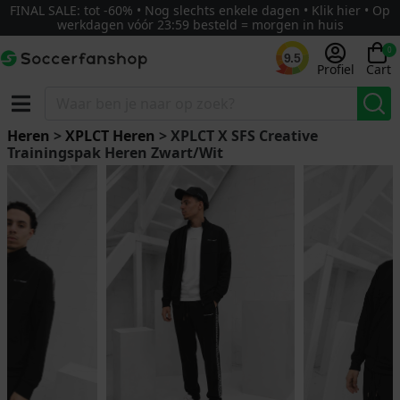
FINAL SALE: tot -60% • Nog slechts enkele dagen • Klik hier • Op
werkdagen vóór 23:59 besteld = morgen in huis
0
9.5
Profiel
Cart
Heren
>
XPLCT Heren
> XPLCT X SFS Creative
Trainingspak Heren Zwart/Wit